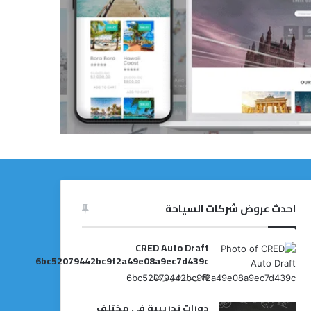
احدث عروض شركات السياحة
CRED Auto Draft
6bc52079442bc9f2a49e08a9ec7d439c
ريتال فيو ترافيل
دورات تدريبية في مختلف