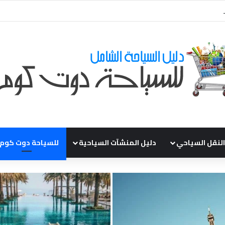
ي طلباتكم و استفسارتكم ... لو عندك سؤال او استفسار ماتدرددش فى طلب الم
النقل السياحي
دليل المنشآت السياحية
للسياحة دوت كوم