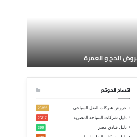
روض الحج و العمرة
اقسام الموقع
عروض شركات النقل السياحي
2٬355
دليل شركات السياحة المصرية
2٬317
دليل فنادق مصر
399