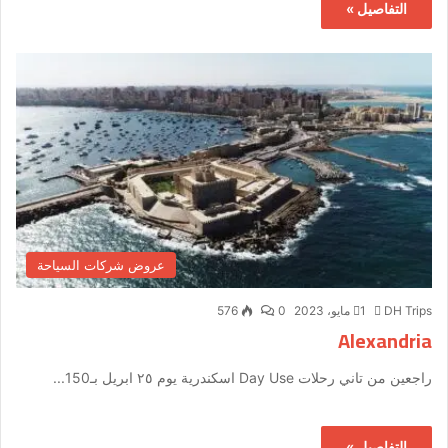
التفاصيل »
عروض شركات السياحة
DH Trips
1 مايو، 2023
0
576
Alexandria
راجعين من تاني رحلات Day Use اسكندرية يوم ٢٥ ابريل بـ150...
التفاصيل »