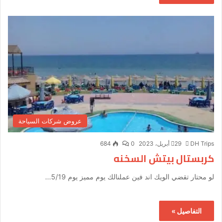
عروض شركات السياحة
DH Trips
29 أبريل، 2023
0
684
كربستال بيتش السخنه
لو محتار تقضي الويك اند فين عملنالك يوم مميز يوم 5/19...
التفاصيل »