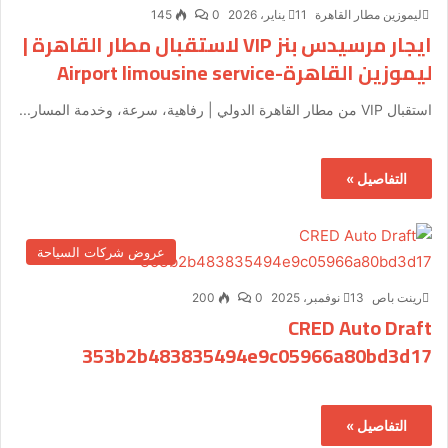
ليموزين مطار القاهرة
11 يناير، 2026
0
145
ايجار مرسيدس بنز VIP لاستقبال مطار القاهرة |
ليموزين القاهرة-Airport limousine service
استقبال VIP من مطار القاهرة الدولي | رفاهية، سرعة، وخدمة المسار...
التفاصيل »
عروض شركات السياحة
رينت باص
13 نوفمبر، 2025
0
200
CRED Auto Draft
353b2b483835494e9c05966a80bd3d17
التفاصيل »