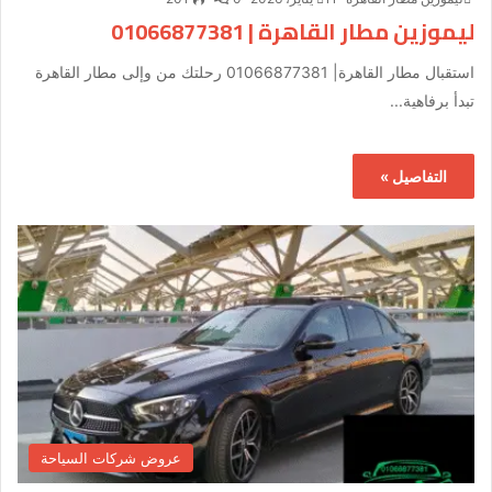
ليموزين مطار القاهرة | 01066877381
استقبال مطار القاهرة| 01066877381 رحلتك من وإلى مطار القاهرة
تبدأ برفاهية...
التفاصيل »
عروض شركات السياحة