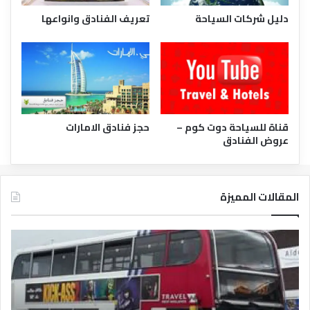
دليل شركات السياحة
تعريف الفنادق وانواعها
قناة للسياحة دوت كوم –
حجز فنادق الامارات
عروض الفنادق
المقالات المميزة
دليل
تعر
الفنادق
الفن
المصرية
وانو