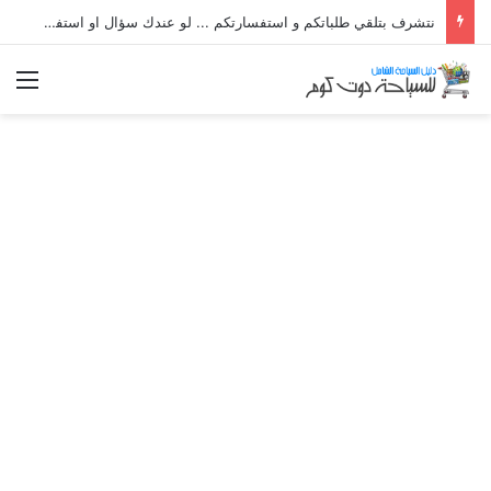
نتشرف بتلقي طلباتكم و استفسارتكم ... لو عندك سؤال او استفسار ماتدرددش فى طلب المساعدة
الق