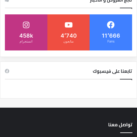
458k
4٬740
11٬666
Fans
متابعون
انستجرام
تابعنا على فيسبوك
تواصل معنا