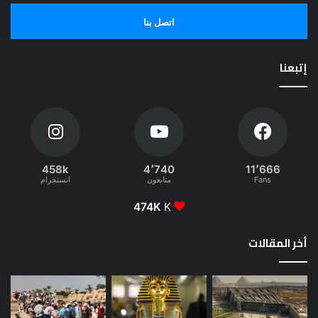
اتصل بنا
إتبعنا
458k
4٬740
11٬666
Fans
متابعون
انستجرام
474K
K
أخر المقالات