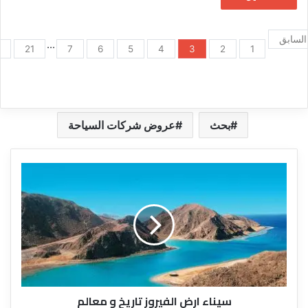
السابق
...
21
7
6
5
4
3
2
1
بحث
عروض شركات السياحة
سيناء
ارض
الفيروز
تاريخ
و
معالم
سيناء ارض الفيروز تاريخ و معالم