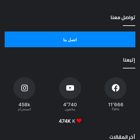
تواصل معنا
اتصل بنا
إتبعنا
458k
4٬740
11٬666
Fans
متابعون
انستجرام
474K
K
أخر المقالات