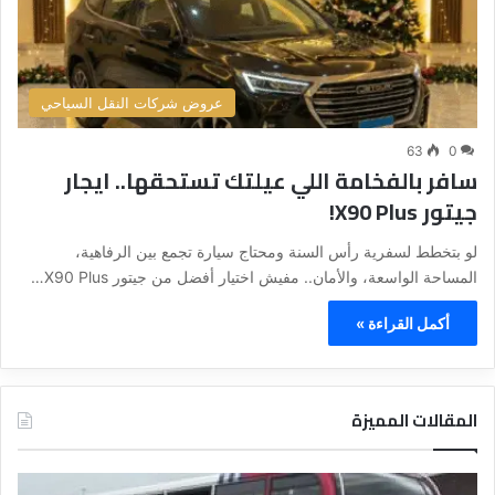
عروض شركات النقل السياحي
63
0
سافر بالفخامة اللي عيلتك تستحقها.. ايجار
جيتور X90 Plus!
لو بتخطط لسفرية رأس السنة ومحتاج سيارة تجمع بين الرفاهية،
المساحة الواسعة، والأمان.. مفيش اختيار أفضل من جيتور X90 Plus…
أكمل القراءة »
المقالات المميزة
د
د