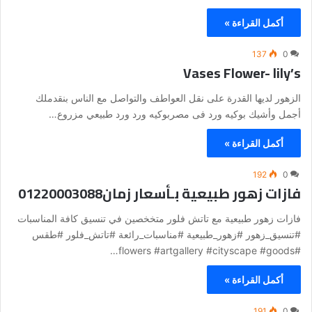
أكمل القراءة »
137
0
Vases Flower- lily’s
الزهور لديها القدرة على نقل العواطف والتواصل مع الناس بنقدملك
أجمل وأشيك بوكيه ورد فى مصربوكيه ورد ورد طبيعي مزروع…
أكمل القراءة »
192
0
فازات زهور طبيعية بـأسعار زمان01220003088
فازات زهور طبيعية مع تاتش فلور متخخصين في تنسيق كافة المناسبات
#تنسيق_زهور #زهور_طبيعية #مناسبات_رائعة #تاتش_فلور #طقس
#flowers #artgallery #cityscape #goods…
أكمل القراءة »
191
0