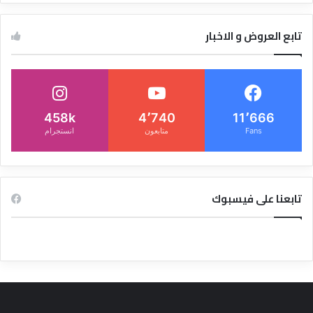
تابع العروض و الاخبار
458k
4٬740
11٬666
Fans
متابعون
انستجرام
تابعنا على فيسبوك