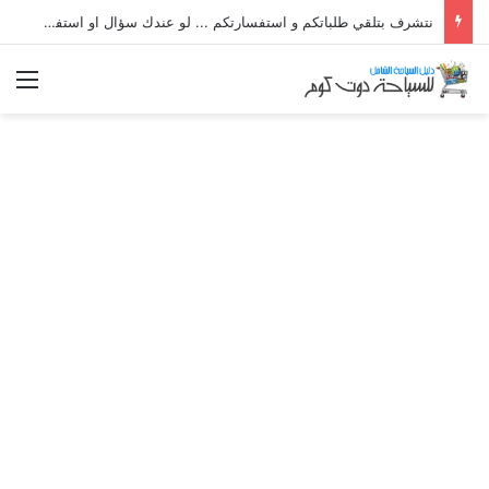
نتشرف بتلقي طلباتكم و استفسارتكم ... لو عندك سؤال او استفسار ماتدرددش فى طلب المساعدة
الق