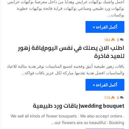
اجمل واشيك بوكيهات عرايس وهدايا من داخل معرضنا بوكيهات عرايس
بوكيهات ورد طبيعي وصناعي بوكيهات قراية فاتحة بوكيهات خطوبة
بوكسات…
أكمل القراءة »
184
0
اطلب الان يصلك في نفس اليوم|باقة زهور
للعيد فاخرة
باقات زهور طبيعية أنيق وفخمه لجميع المناسبات نوفر هدية مثالية للاعياد
والمناسبات افضل هدية تقدمها مباركة لكل عزيز باقات فواكة…
أكمل القراءة »
173
0
wedding bouquet| باقات ورد طبيعية
We sell all kinds of flower bouquets . We also accept orders .
our flowers are so beautiful : Booking…