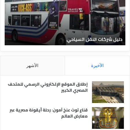
ل
ا
ل
ف
ن
ا
دليل الفنادق المصرية
د
ق
ا
ل
م
الأخيرة
الأشهر
ص
ر
ي
إطلاق الموقع الإلكتروني الرسمي للمتحف
ة
المصري الكبير
قناع توت عنخ آمون: رحلة أيقونة مصرية عبر
معارض العالم