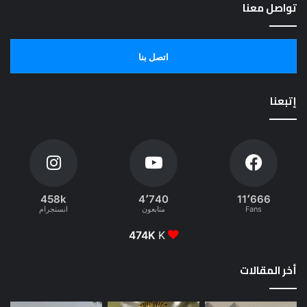
تواصل معنا
اتصل بنا
إتبعنا
458k
4٬740
11٬666
Fans
متابعون
انستجرام
474K
K
أخر المقالات