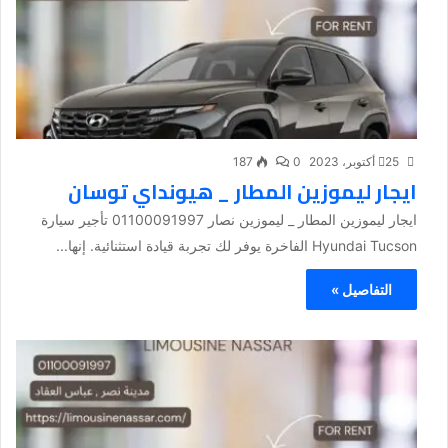
25 أكتوبر، 2023
0
187
ايجار ليموزين المطار _ هيونداي توسان
ايجار ليموزين المطار _ ليموزين نصار 01100091997 تأجير سيارة
Hyundai Tucson الفاخرة يوفر لك تجربة قيادة استثنائية. إنها...
التفاصيل »