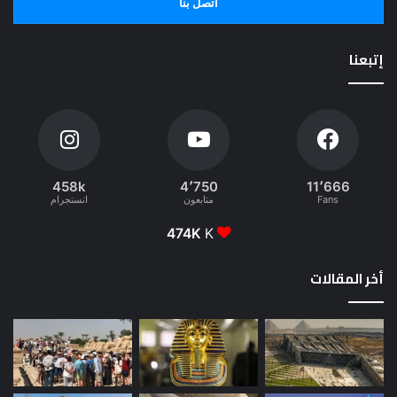
اتصل بنا
إتبعنا
458k
4٬750
11٬666
Fans
متابعون
انستجرام
474K
K
أخر المقالات