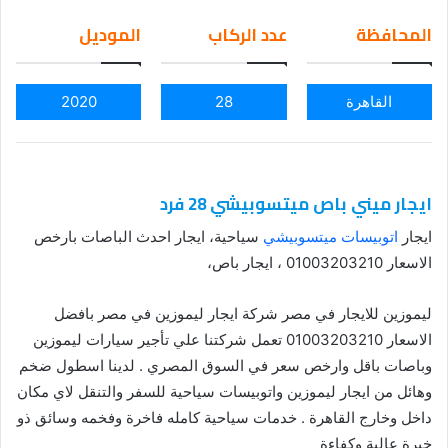
em
المحافظة
عدد الركاب
الموديل
ail
القاهرة
28
2020
ايجار ميني باص ميتسوبيشي 28 فرد
ايجار
اتوبيسات ميتسوبيشي
سياحية، ايجار احدث الباصات بارخص
الاسعار 01003203210 ، ايجار باص،
ليموزين للايجار في مصر شركة ايجار ليموزين في مصر بافضل
الاسعار 01003203210 تعمل شركتنا علي تأجير سيارات ليموزين
وباصات باقل وارخص سعر في السوق المصري . لدينا اسطول ضخم
وهائل من ايجار ليموزين واتوبيسات سياحية للسفر والتنقل لاي مكان
داخل وخارج القاهرة . خدمات سياحية كامله فاخرة وفخمه وسائق ذو
خبرة عالية وكفاءة