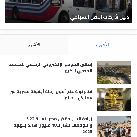
ن
ف
ا
ن
دليل الفنادق المصرية
ت
د
ا
ق
د
ا
ق
ل
و
م
ا
الأخيرة
الأشهر
ص
ن
ر
و
ي
ا
إطلاق الموقع الإلكتروني الرسمي للمتحف
ة
ع
المصري الكبير
ه
ا
قناع توت عنخ آمون: رحلة أيقونة مصرية عبر
معارض العالم
زيادة السياحة في مصر بنسبة 22%
والتوقعات تشير لـ 18 مليون سائح بنهاية
2025