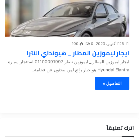
25 أكتوبر، 2023
0
200
ايجار ليموزين المطار _ هيونداي النترا
ايجار ليموزين المطار _ ليموزين نصار 01100091997 استئجار سيارة
Hyundai Elantra هو خيار رائع لمن يبحثون عن فخامة...
التفاصيل »
اترك تعليقاً