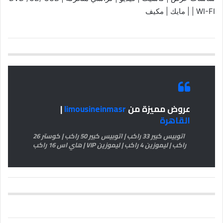
| WI-FI | مايك | مكيف
عروض مميزة من
limousineinmasr
|
القاهرة
اتوبيس كبير 33 راكب | اتوبيس كبير 50 راكب | كوستر 26
راكب | ليموزين 4 راكب | ليموزين VIP | هاي اس 16 راكب