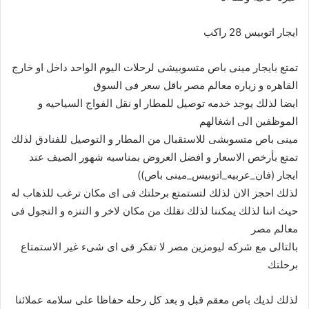
ايجار اتوبيس 28 راكب
تمتع بايجار مينى باص متسوبيشى لرحلات اليوم الواحد داخل او خارج
القاهره و زياره معالم مصر باقل سعر فى السوق
ايضا لذلك يوجد خدمه توصيل للمطار او نقل الفواج السياحيه و
الموظفين الى اشغالهم
مينى باص متسوبشى للاستقبال من المطار و التوصيل للفنادق لذلك
تمتع بأرخص الاسعار و افضل العروض بمناسبه شهور الصيف عند
ايجار (فان_عربيه_اتوبيس_مينى باص))
لذلك احجز الان لذلك لتستمتع برحلتك فى اى مكان ترغب للذهاب له
حيث اننا لذلك يمكننا لذلك نقلك من مكان لاخر و التنزه و التجول فى
معالم مصر
بالتالى مع شركه ليومزين مصر لا تفكر فى اى شىء غير الاستمتاع
برحلتك
لذلك لديك باص معقم قبل و بعد كل رحله حفاظا على سلامه عملائنا