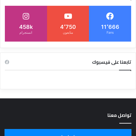
458k
4٬750
11٬666
Fans
متابعون
انستجرام
تابعنا على فيسبوك
تواصل معنا