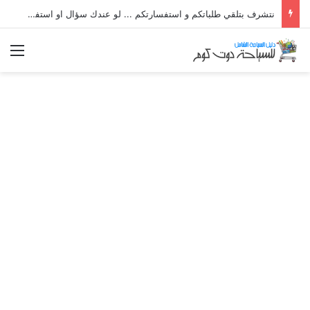
نتشرف بتلقي طلباتكم و استفسارتكم ... لو عندك سؤال او استفسار ماتدرددش فى طلب المساعدة
الق