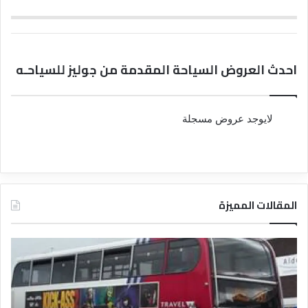
احدث العروض السياحة المقدمة من جوليز للسياحـه
لايوجد عروض مسجلة
المقالات المميزة
د
د
ل
ل
ي
ي
ل
ل
ش
ا