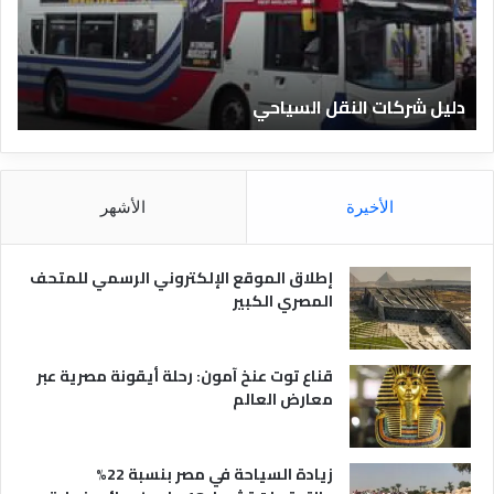
ر
ل
ك
ف
ا
ن
ت
ا
دليل شركات النقل السياحي
د
ا
د
ل
ق
ن
ا
ق
ل
ل
م
الأخيرة
الأشهر
ا
ص
ل
ر
س
ي
إطلاق الموقع الإلكتروني الرسمي للمتحف
ي
ة
المصري الكبير
ا
ح
ي
قناع توت عنخ آمون: رحلة أيقونة مصرية عبر
معارض العالم
زيادة السياحة في مصر بنسبة 22%