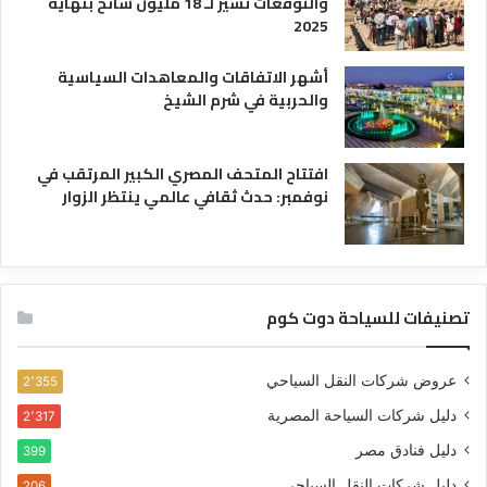
والتوقعات تشير لـ 18 مليون سائح بنهاية
2025
أشهر الاتفاقات والمعاهدات السياسية
والحربية في شرم الشيخ
افتتاح المتحف المصري الكبير المرتقب في
نوفمبر: حدث ثقافي عالمي ينتظر الزوار
تصنيفات للسياحة دوت كوم
عروض شركات النقل السياحي
2٬355
دليل شركات السياحة المصرية
2٬317
دليل فنادق مصر
399
دليل شركات النقل السياحي
206