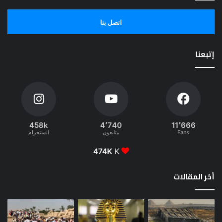
اتصل بنا
إتبعنا
458k
4٬740
11٬666
Fans
متابعون
انستجرام
474K
K
أخر المقالات