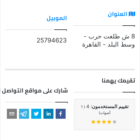
العنوان
الموبيل
8 ش طلعت حرب -
25794623
وسط البلد - القاهرة
تقيمك يهمنا
شارك على مواقع التواصل ا
تقييم المستخدمون:
4
1
(
أصوات)