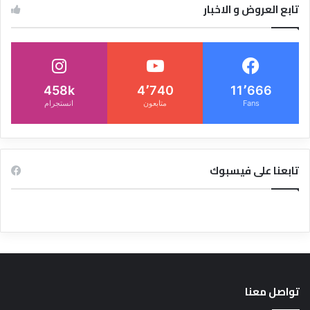
تابع العروض و الاخبار
458k
4٬740
11٬666
Fans
متابعون
انستجرام
تابعنا على فيسبوك
تواصل معنا