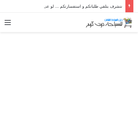
نتشرف بتلقي طلباتكم و استفسارتكم ... لو عندك سؤال او استفسار ماتدرددش فى طلب المساعدة
الق