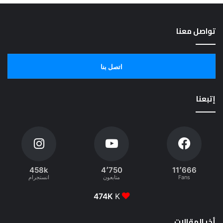
تواصل معنا
اتصل بنا
إتبعنا
458k
4٬750
11٬666
Fans
متابعون
انستجرام
474K
K
أخر المقالات