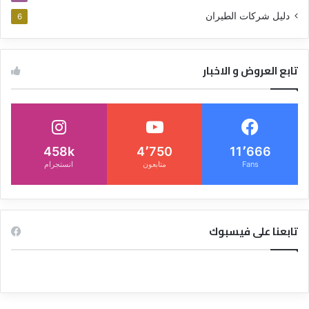
دليل شركات الطيران
6
تابع العروض و الاخبار
458k
4٬750
11٬666
Fans
متابعون
انستجرام
تابعنا على فيسبوك