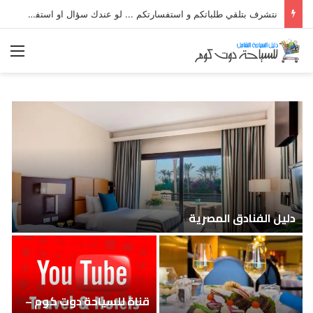
نتشرف بتلقي طلباتكم و استفسارتكم ... لو عندك سؤال او استفسار ماتدرددش فى طلب المساعدة
الق
دليل الفنادق المصرية
قناة للسياحة دوت كوم –