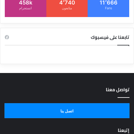
458k
4٬740
11٬666
Fans
متابعون
انستجرام
تابعنا على فيسبوك
تواصل معنا
اتصل بنا
إتبعنا