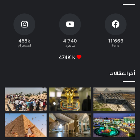
458k
4٬740
11٬666
Fans
متابعون
انستجرام
474K
K
أخر المقالات