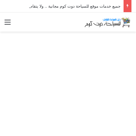
جميع خدمات موقع للسياحة دوت كوم مجانية .. ولا يتقاضي الموقع اى رسوم او عمولات عن عمليات الحجز المباشرة بين الموقع و الشركات العارضة
الق