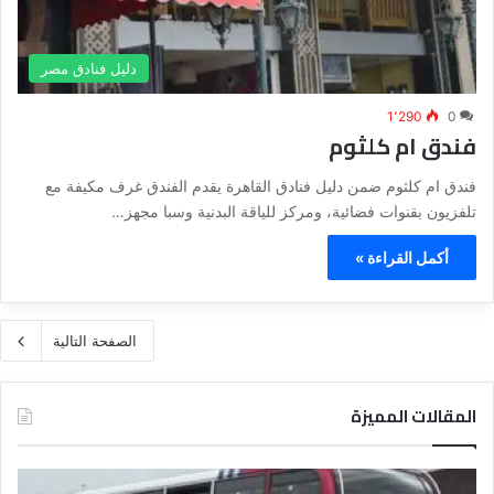
دليل فنادق مصر
1٬290
0
فندق ام كلثوم
فندق ام كلثوم ضمن دليل فنادق القاهرة يقدم الفندق غرف مكيفة مع
تلفزيون بقنوات فضائية، ومركز للياقة البدنية وسبا مجهز…
أكمل القراءة »
الصفحة التالية
المقالات المميزة
د
ت