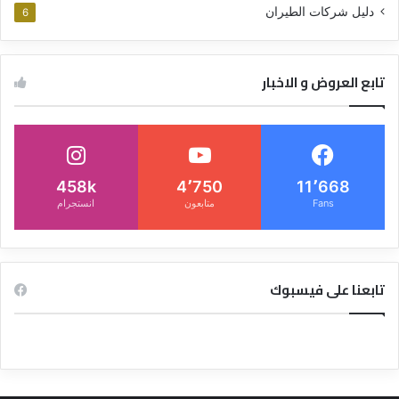
دليل شركات الطيران
6
تابع العروض و الاخبار
458k
4٬750
11٬668
Fans
متابعون
انستجرام
تابعنا على فيسبوك