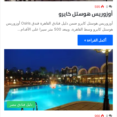
595
0
أوزوريس هوستل كايرو
أوزوريس هوستل كايرو ضمن دليل فنادق القاهرة فندق Osiris أوزوريس
هوستل كايرو وسط القاهرة، ويبعد 500 متر سيرا على الأقدام…
أكمل القراءة »
دليل فنادق مصر
966
0