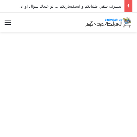
نتشرف بتلقي طلباتكم و استفسارتكم ... لو عندك سؤال او استفسار ماتدرددش فى طلب المساعدة
الق