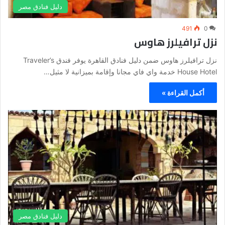
دليل فنادق مصر
491
0
نزل ترافيلرز هاوس
نزل ترافيلرز هاوس ضمن دليل فنادق القاهرة يوفر فندق Traveler’s
House Hotel خدمة واي فاي مجانا وإقامة بميزانية لا مثيل…
أكمل القراءة »
دليل فنادق مصر