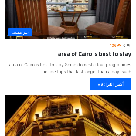
غير مصنف
136
0
area of Cairo is best to stay
area of Cairo is best to stay Some domestic tour programmes
include trips that last longer than a day, such…
أكمل القراءة »