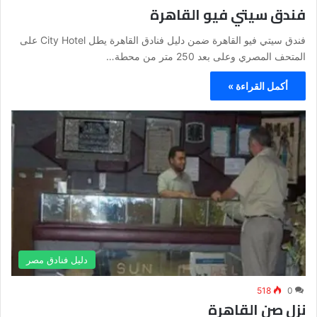
فندق سيتي فيو القاهرة
فندق سيتي فيو القاهرة ضمن دليل فنادق القاهرة يطل City Hotel على
المتحف المصري وعلى بعد 250 متر من محطة…
أكمل القراءة »
دليل فنادق مصر
518
0
نزل صن القاهرة