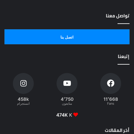
تواصل معنا
اتصل بنا
إتبعنا
458k
4٬750
11٬668
Fans
متابعون
انستجرام
474K
K
أخر المقالات