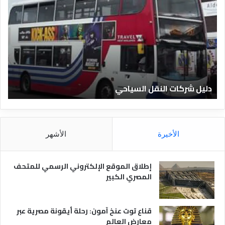
ل
ع
ي
ر
ل
ي
ا
ف
ل
ا
ف
ل
ن
ف
ا
ن
دليل الفنادق المصرية
ت
د
ا
ق
د
ا
ق
ل
و
م
ا
الأخيرة
الأشهر
ص
ن
ر
و
ي
ا
إطلاق الموقع الإلكتروني الرسمي للمتحف
ة
ع
المصري الكبير
ه
ا
قناع توت عنخ آمون: رحلة أيقونة مصرية عبر
معارض العالم