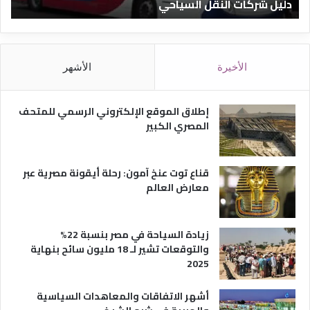
دليل الفنادق المصرية
ت
د
ا
ق
د
ا
ق
ل
و
م
ا
الأخيرة
الأشهر
ص
ن
ر
و
ي
ا
إطلاق الموقع الإلكتروني الرسمي للمتحف
ة
ع
المصري الكبير
ه
ا
قناع توت عنخ آمون: رحلة أيقونة مصرية عبر
معارض العالم
زيادة السياحة في مصر بنسبة 22%
والتوقعات تشير لـ 18 مليون سائح بنهاية
2025
أشهر الاتفاقات والمعاهدات السياسية