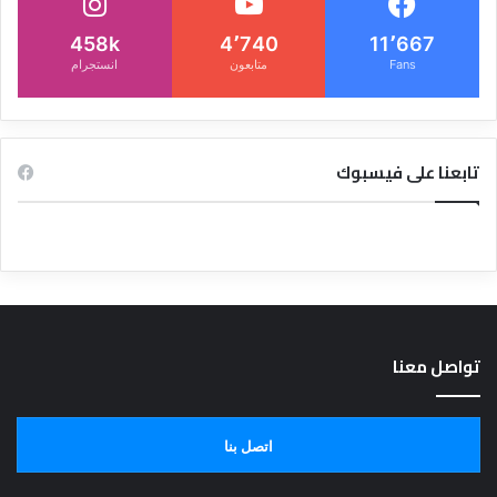
458k
4٬740
11٬667
Fans
متابعون
انستجرام
تابعنا على فيسبوك
تواصل معنا
اتصل بنا