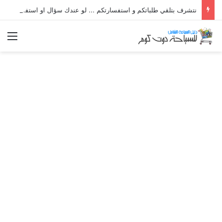
نتشرف بتلقي طلباتكم و استفسارتكم ... لو عندك سؤال او استفسار ماتدرددش فى طلب المساعدة
الق