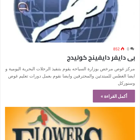
852
0
بى دايفر دايفينج كوليدج
مركز غوص مرخص بوزارة السياحه يقوم بتنفيذ الرحلات البحرية اليومية و
ايضا الغطس للمبتدئين والمحترفين وايضا نقوم بعمل دورات تعليم غوص
وسنوركل
أكمل القراءة »