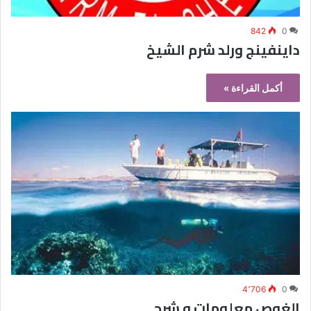
842
0
داينفينج ورلد شرم الشيخ
أكمل القراءة »
4٬706
0
الغوص معلومات و شرح