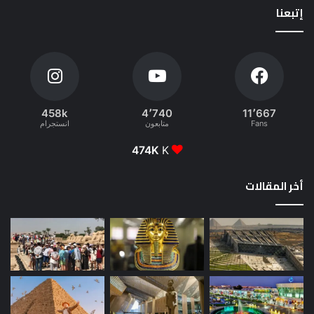
إتبعنا
458k
4٬740
11٬667
Fans
متابعون
انستجرام
474K
K
أخر المقالات