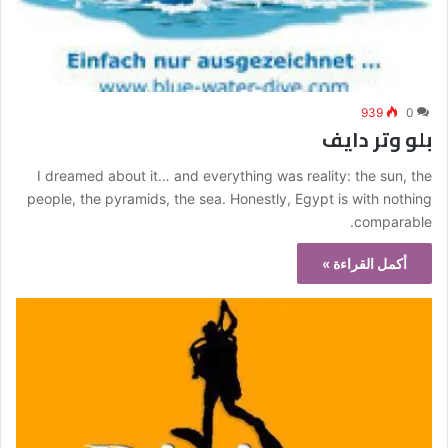
939
0
بلو وتر دايف
I dreamed about it… and everything was reality: the sun, the
people, the pyramids, the sea. Honestly, Egypt is with nothing
comparable.
أكمل القراءة »