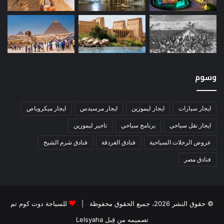
وسوم
ايجار سيارات
ايجار ليموزين
ايجار مرسيدس
ايجار ميكروباص
ايجار نقل سياحي
برنامج سياحي
تاجير ليموزين
عروض الرحلات السياحية
فنادق الغردقة
فنادق شرم الشيخ
فنادق مصر
© حقوق النشر 2026، جميع الحقوق محفوظة |
للسياحة دوت كوم تم
تصميمه من قِبل Lelsyaha