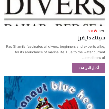
860
0
سيناء دايفرز
Ras Ghamila fascinates all divers, beginners and experts alike,
for its abundance of marine life. Due to the water currant
conditions of…
أكمل القراءة »