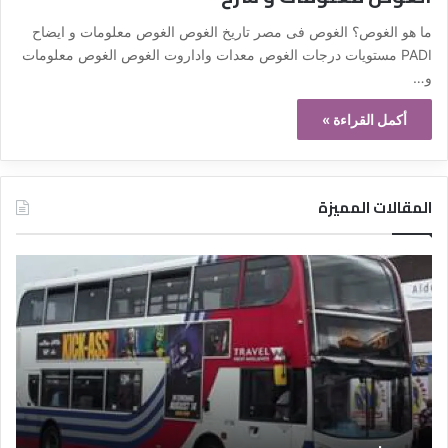
ما هو الغوص؟ الغوص فى مصر تاريخ الغوص الغوص معلومات و ايضاح
PADI مستويات درجات الغوص معدات واداروت الغوص الغوص معلومات
و…
أكمل القراءة »
المقالات المميزة
د
ت
ل
ع
ي
ر
ل
ي
ا
ف
ل
ا
ف
ل
ن
ف
ا
ن