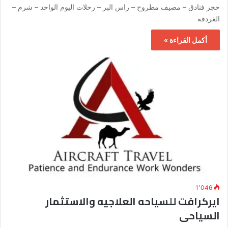
حجز فنادق – مصيف مطروح – راس البر – رحلات اليوم الواحد – شرم –
الغردقه
أكمل القراءة »
1٬046
ايركرافت للسياحه العلاجيه والاستثمار
السياحى