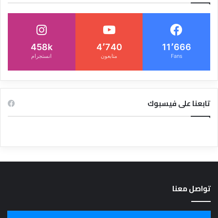
458k
4٬740
11٬666
Fans
متابعون
انستجرام
تابعنا على فيسبوك
تواصل معنا