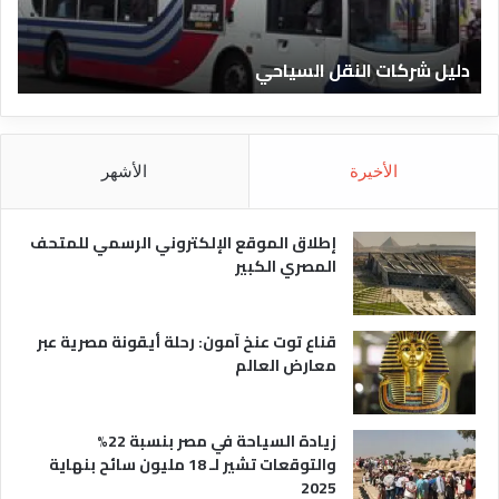
ن
ف
ا
ن
دليل الفنادق المصرية
ت
د
ا
ق
د
ا
ق
ل
و
م
ا
الأخيرة
الأشهر
ص
ن
ر
و
ي
ا
إطلاق الموقع الإلكتروني الرسمي للمتحف
ة
ع
المصري الكبير
ه
ا
قناع توت عنخ آمون: رحلة أيقونة مصرية عبر
معارض العالم
زيادة السياحة في مصر بنسبة 22%
والتوقعات تشير لـ 18 مليون سائح بنهاية
2025