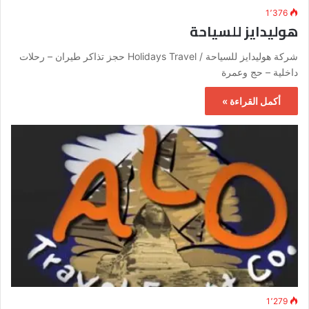
1٬376
هوليدايز للسياحة
شركة هوليدايز للسياحة / Holidays Travel حجز تذاكر طيران – رحلات
داخلية – حج وعمرة
أكمل القراءة »
1٬279