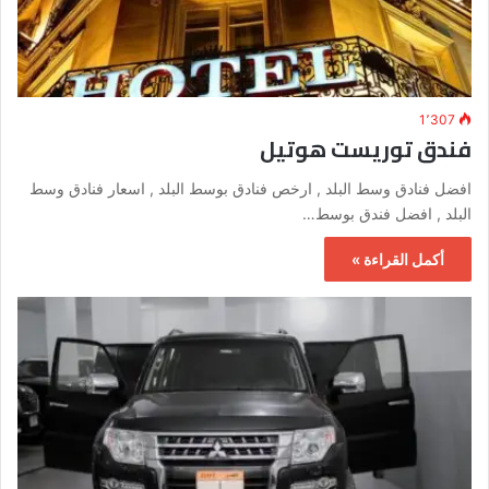
1٬307
فندق توريست هوتيل
افضل فنادق وسط البلد , ارخص فنادق بوسط البلد , اسعار فنادق وسط
البلد , افضل فندق بوسط…
أكمل القراءة »