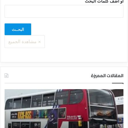
او اضف كلمات البحث
المقالات المميزة
د
ت
ل
ع
ي
ر
ل
ي
ا
ف
ل
ا
ف
ل