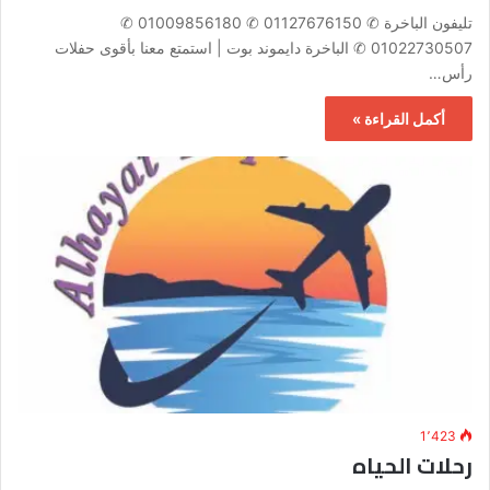
تليفون الباخرة ✆ 01127676150 ✆ 01009856180 ✆
01022730507 ✆ الباخرة دايموند بوت | استمتع معنا بأقوى حفلات
رأس…
أكمل القراءة »
1٬423
رحلات الحياه