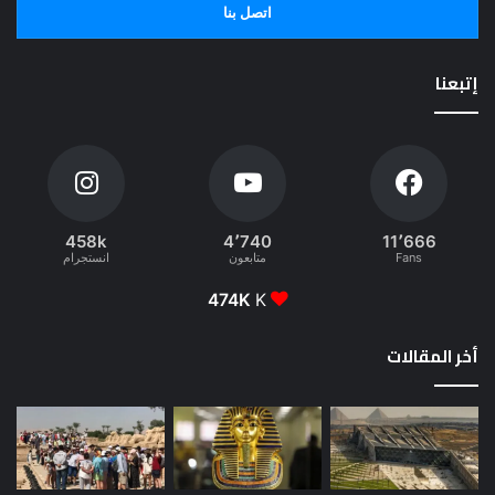
اتصل بنا
إتبعنا
458k
4٬740
11٬666
Fans
متابعون
انستجرام
474K
K
أخر المقالات