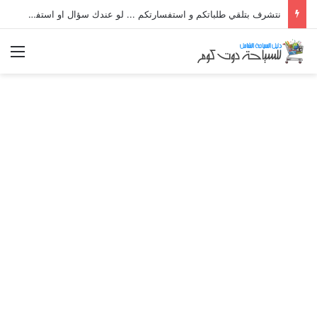
نتشرف بتلقي طلباتكم و استفسارتكم ... لو عندك سؤال او استفسار ماتدرددش فى طلب المساعدة
الق