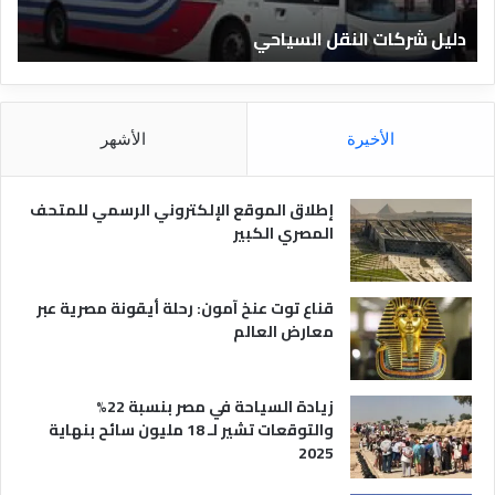
ت
ا
دليل شركات النقل السياحي
د
ا
د
ل
ق
ن
ا
ق
ل
ل
م
الأخيرة
الأشهر
ا
ص
ل
ر
س
ي
إطلاق الموقع الإلكتروني الرسمي للمتحف
ي
ة
المصري الكبير
ا
ح
ي
قناع توت عنخ آمون: رحلة أيقونة مصرية عبر
معارض العالم
زيادة السياحة في مصر بنسبة 22%
والتوقعات تشير لـ 18 مليون سائح بنهاية
2025