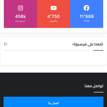
458k
4٬750
11٬668
Fans
متابعون
انستجرام
تابعنا على فيسبوك
تواصل معنا
اتصل بنا