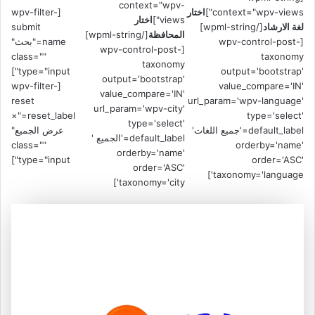
context="wpv-
context="wpv-views"]
اختار
[wpv-filter-
views"]
اختار
لغة الارشاد
[/wpml-string]
submit
المحافظة
[/wpml-string]
[wpv-control-post-
name="بحث"
[wpv-control-post-
class=""
taxonomy
taxonomy
type="input"]
output='bootstrap'
output='bootstrap'
[wpv-filter-
value_compare='IN'
value_compare='IN'
reset
url_param='wpv-language'
url_param='wpv-city'
reset_label="×
type='select'
type='select'
default_label='جميع اللغات'
عرض الجميع"
default_label='الجميع '
class=""
orderby='name'
orderby='name'
type="input"]
order='ASC'
order='ASC'
taxonomy='language']
taxonomy='city']