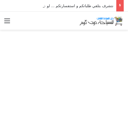
نتشرف بتلقي طلباتكم و استفسارتكم ... لو عندك سؤال او استفسار ماتدرددش فى طلب المساعدة
الق