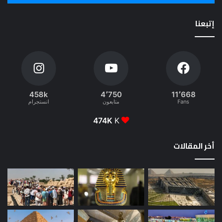
إتبعنا
458k
4٬750
11٬668
Fans
متابعون
انستجرام
474K
K
أخر المقالات