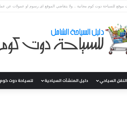
ي طلباتكم و استفسارتكم ... لو عندك سؤال او استفسار ماتدرددش فى طلب الم
النقل السياحي
دليل المنشآت السياحية
للسياحة دوت كوم