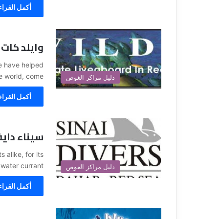
أكمل القراء
وايلد كات
We have helped
e world, come…
دليل مراكز الغوص
أكمل القراء
سيناء دايف
 alike, for its
water currant…
دليل مراكز الغوص
أكمل القراء