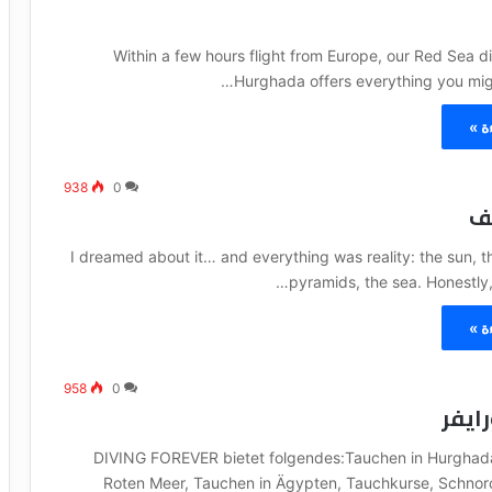
Within a few hours flight from Europe, our Red Sea di
Hurghada offers everything you migh
ة »
938
0
يف
I dreamed about it… and everything was reality: the sun, t
pyramids, the sea. Honestly, 
ة »
958
0
ايفر
DIVING FOREVER bietet folgendes:Tauchen in Hurghad
Roten Meer, Tauchen in Ägypten, Tauchkurse, Schnor