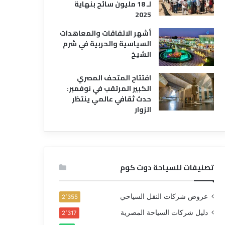
لـ 18 مليون سائح بنهاية
2025
أشهر الاتفاقات والمعاهدات
السياسية والحربية في شرم
الشيخ
افتتاح المتحف المصري
الكبير المرتقب في نوفمبر:
حدث ثقافي عالمي ينتظر
الزوار
تصنيفات للسياحة دوت كوم
عروض شركات النقل السياحي
2٬355
دليل شركات السياحة المصرية
2٬317