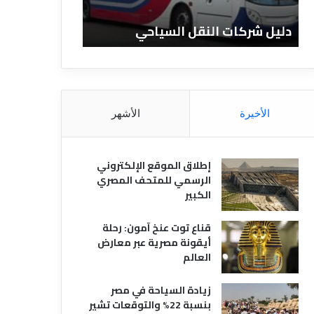
ا
ن
ت
ا
دليل شركات النقل السياحي
دليل الفنادق 
ا
د
ل
ق
ن
ا
ق
ل
ل
م
ا
ص
الأخيرة
الأشهر
ل
ر
س
ي
ي
ة
إطلاق الموقع الإلكتروني
ا
الرسمي للمتحف المصري
ح
الكبير
ي
قناع توت عنخ آمون: رحلة
أيقونة مصرية عبر معارض
العالم
زيادة السياحة في مصر
بنسبة 22% والتوقعات تشير