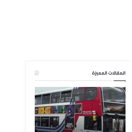
المقالات المميزة
د
د
ل
ل
ي
ي
ل
ل
ش
ا
ر
ل
ك
ف