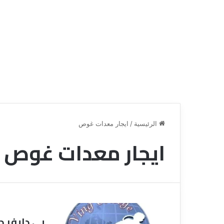
الرئيسية
/
ايجار معدات غوص
ايجار معدات غوص
ق
ن
ا
ة
ل
ل
س
بى دايفر د