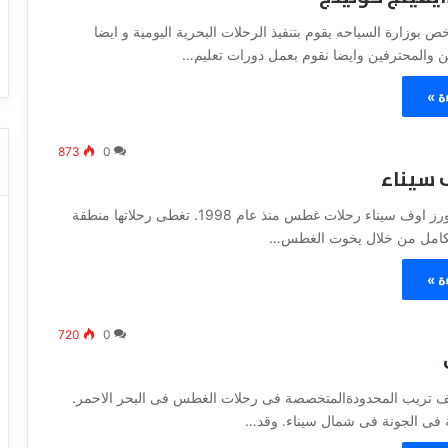
ا
ت كوم – عروض
ت
وزارة السياحه يقوم بتنفيذ الرحلات البحرية اليومية و ايضا
عروض شركات النقل السياحي
ا
ن والمحترفين وايضا نقوم بعمل دورات تعليم…
ل
ن
ة »
ق
ل
ا
873
0
 سيناء
ل
س
ي
تنظم شركة فلاورز اوف سيناء رحلات غطس منذ عام 1998. تغطى رحلاتها منطقة
ا
الكامل من خلال يخوت الغطس…
ح
ي
ة »
720
0
 تريب المحدودةالمتخصصة فى رحلات الغطس فى البحر الاحمر.
 فى الجونة فى شمال سيناء. وقد…