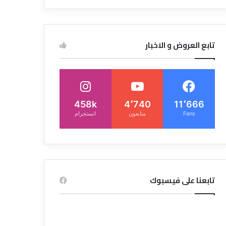
تابع العروض و الاخبار
458k
4٬740
11٬666
Fans
متابعون
انستجرام
تابعنا على فيسبوك