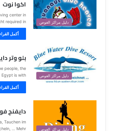
اكوا نوت
ving center in
t required in…
دليل مراكز الغوص
أكمل القراء
بلو وتر دا
he people, the
Egypt is with…
دليل مراكز الغوص
أكمل القراء
دايفنج فور
a, Tauchen im
cheln, … Mehr
دليل مراكز الغوص