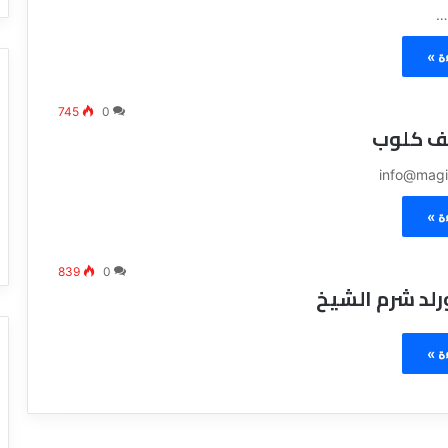
ة »
745
0
ف كلوب
info@magi
ة »
839
0
رلد شرم الشيخ
ة »