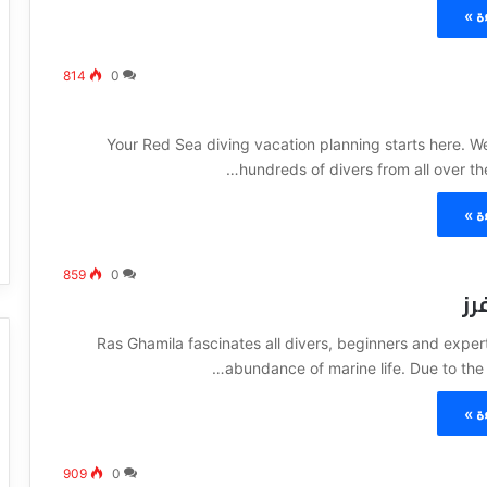
ة »
814
0
Your Red Sea diving vacation planning starts here. 
hundreds of divers from all over th
ة »
859
0
رز
Ras Ghamila fascinates all divers, beginners and experts
abundance of marine life. Due to the 
ة »
909
0