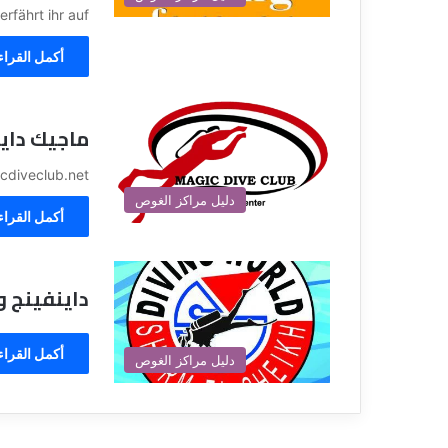
erfährt ihr auf…
أكمل القراء
ماجيك داي
cdiveclub.net
دليل مراكز الغوص
أكمل القراء
داينفينج و
أكمل القراء
دليل مراكز الغوص