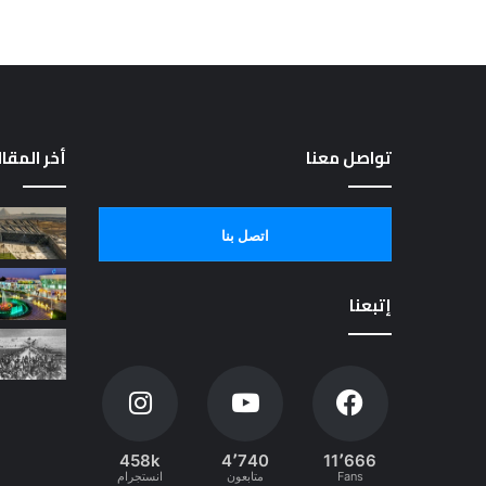
تواصل معنا
أخر المقا
اتصل بنا
إتبعنا
458k
4٬740
11٬666
Fans
متابعون
انستجرام