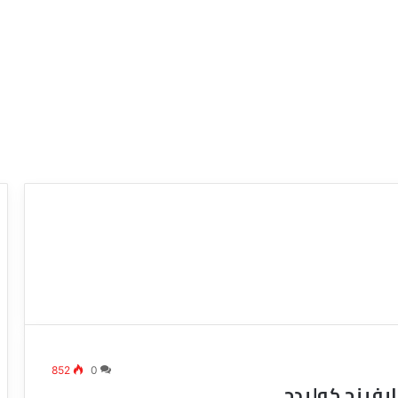
ع
ر
و
ض
ش
ر
852
0
ك
ايفينج كوليدج