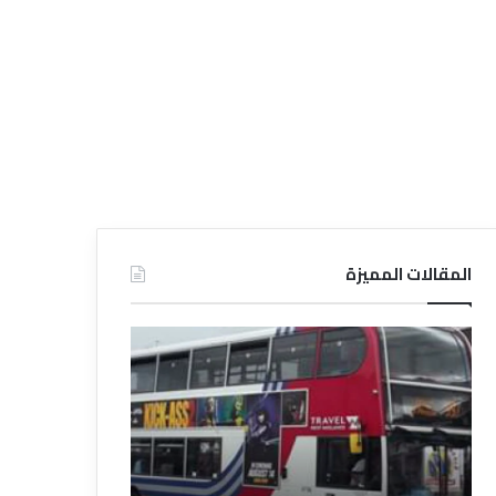
المقالات المميزة
د
د
ل
ل
ي
ي
ل
ل
ش
ا
ر
ل
ك
ف