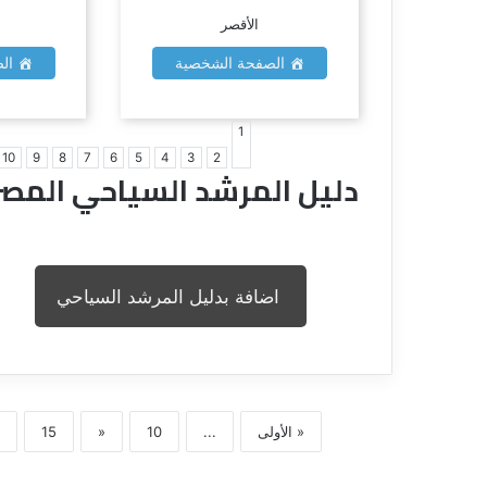
الأقصر
الصفحة الشخصية
الص
1
10
9
8
7
6
5
4
3
2
دليل المرشد السياحي المص
اضافة بدليل المرشد السياحي
« الأولى
...
10
«
15