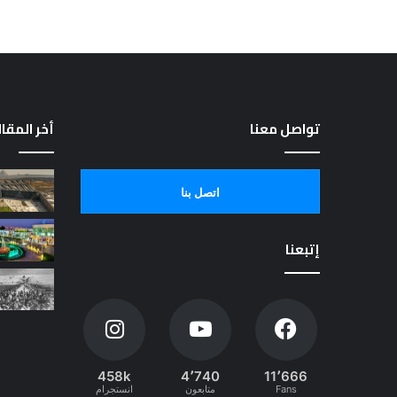
تواصل معنا
أخر المقا
اتصل بنا
إتبعنا
458k
4٬740
11٬666
Fans
متابعون
انستجرام