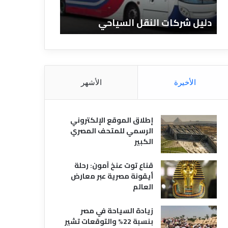
ا
ن
ت
ا
دليل شركات النقل السياحي
دليل الفنادق 
ا
د
ل
ق
ن
ا
ق
ل
ل
م
ا
ص
الأخيرة
الأشهر
ل
ر
س
ي
ي
ة
إطلاق الموقع الإلكتروني
ا
الرسمي للمتحف المصري
ح
الكبير
ي
قناع توت عنخ آمون: رحلة
أيقونة مصرية عبر معارض
العالم
زيادة السياحة في مصر
بنسبة 22% والتوقعات تشير