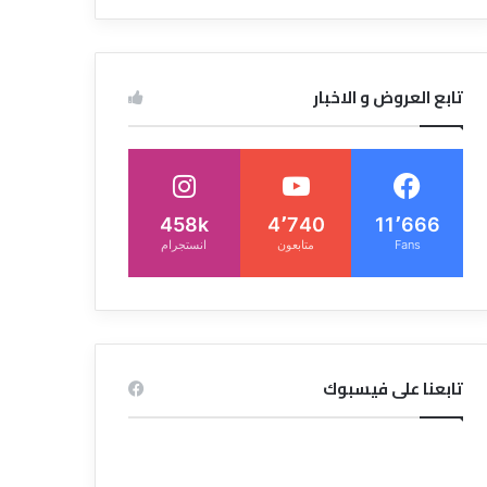
تابع العروض و الاخبار
458k
4٬740
11٬666
Fans
متابعون
انستجرام
تابعنا على فيسبوك