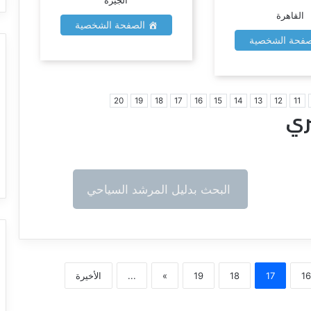
القاهرة
الصفحة الشخصية
فحة الشخصية
20
19
18
17
16
15
14
13
12
11
ري
البحث بدليل المرشد السياحي
16
17
18
19
»
...
الأخيرة