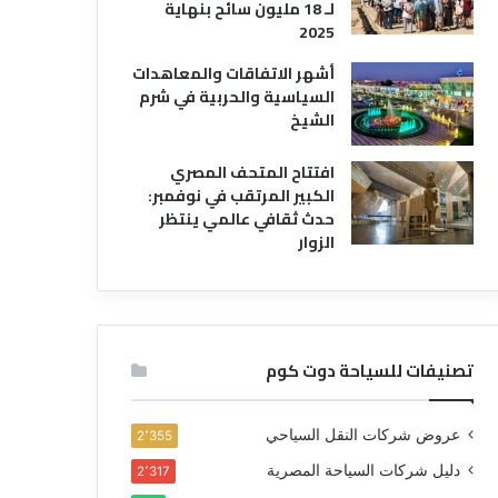
لـ 18 مليون سائح بنهاية
2025
أشهر الاتفاقات والمعاهدات
السياسية والحربية في شرم
الشيخ
افتتاح المتحف المصري
الكبير المرتقب في نوفمبر:
حدث ثقافي عالمي ينتظر
الزوار
تصنيفات للسياحة دوت كوم
عروض شركات النقل السياحي
2٬355
دليل شركات السياحة المصرية
2٬317