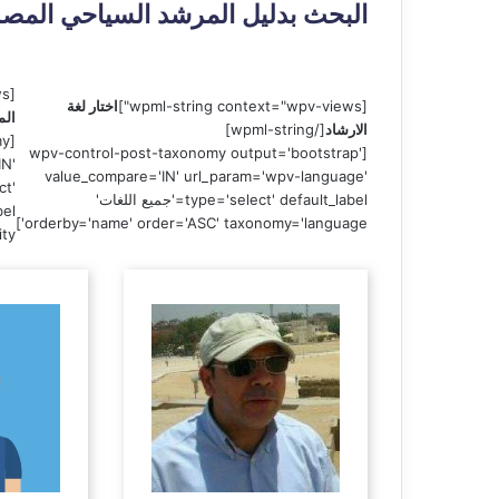
ي
البحث بدليل المرشد السياحي المصر
قناة للسياحة دو
ا
الفنادق
ح
ة
[wpml-string context="wpv-views"]
د
[wpml-string context="wpv-views"]
اختار لغة
الم
و
الارشاد
[/wpml-string]
my
ت
[wpv-control-post-taxonomy output='bootstrap'
IN'
ك
value_compare='IN' url_param='wpv-language'
ct'
و
type='select' default_label='جميع اللغات'
م
orderby='name' order='ASC' taxonomy='language']
y']
–
ع
ر
و
ض
ا
ل
ف
ن
ا
د
ق