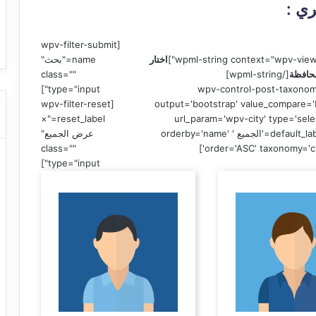
ا
ي :
ت كوم – عروض
ت
عروض شركات النقل السياحي
ا
[wpv-filter-submit
ل
اختار
name="بحث"
ن
حافظة
[/wpml-string]
class=""
ق
type="input"]
[wpv-control-post-taxono
ل
[wpv-filter-reset
output='bootstrap' value_compare='
ا
reset_label="×
url_param='wpv-city' type='sele
ل
default_label='الجميع ' orderby='name'
عرض الجميع"
س
class=""
order='ASC' taxonomy='cit
ي
type="input"]
ا
ح
ي