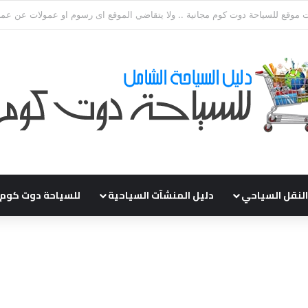
ي طلباتكم و استفسارتكم ... لو عندك سؤال او استفسار ماتدرددش فى طلب الم
النقل السياحي
دليل المنشآت السياحية
للسياحة دوت كوم