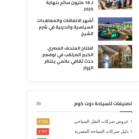
لـ 18 مليون سائح بنهاية
2025
أشهر الاتفاقات والمعاهدات
السياسية والحربية في شرم
الشيخ
افتتاح المتحف المصري
الكبير المرتقب في نوفمبر:
حدث ثقافي عالمي ينتظر
الزوار
تصنيفات للسياحة دوت كوم
عروض شركات النقل السياحي
2٬355
دليل شركات السياحة المصرية
2٬317