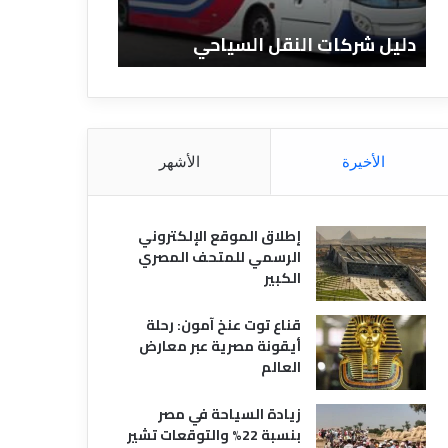
ا
ن
ت
ا
دليل شركات النقل السياحي
دليل الفنادق 
ا
د
ل
ق
ن
ا
ق
ل
ل
م
ا
ص
الأخيرة
الأشهر
ل
ر
س
ي
ي
ة
إطلاق الموقع الإلكتروني
ا
الرسمي للمتحف المصري
ح
الكبير
ي
قناع توت عنخ آمون: رحلة
أيقونة مصرية عبر معارض
العالم
زيادة السياحة في مصر
بنسبة 22% والتوقعات تشير