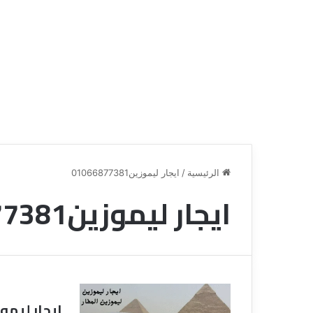
الرئيسية
/
ايجار ليموزين01066877381
ايجار ليموزين01066877381
ق
ن
ا
ة
ل
ل
س