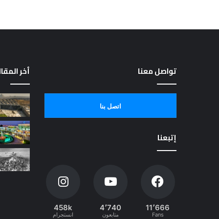
تواصل معنا
أخر المقا
اتصل بنا
إتبعنا
458k
4٬740
11٬666
Fans
متابعون
انستجرام