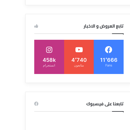
تابع العروض و الاخبار
458k
4٬740
11٬666
Fans
متابعون
انستجرام
تابعنا على فيسبوك