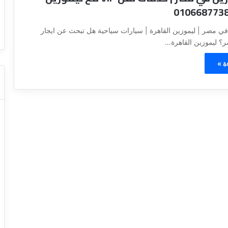
ا
ت كوم – عروض
ت
عروض شركات النقل السياحي
ا
في مصر | ليموزين القاهرة | سيارات سياحية هل تبحث عن ايجار
ل
؟ ليموزين القاهرة…
ن
ق
ة »
ل
ا
ل
س
ي
ا
ح
ي