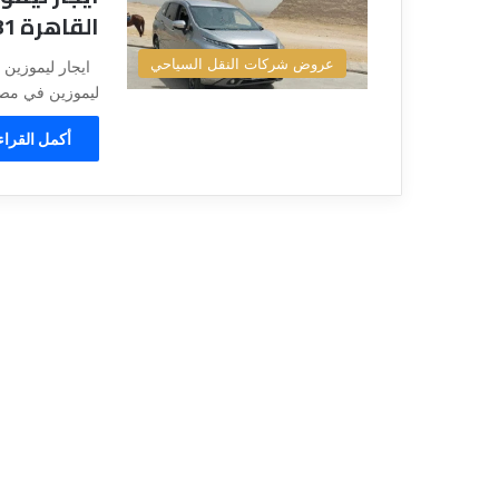
ي
قناة للسياحة دو
القاهرة 01066877381
ا
الفنادق
ح
عروض شركات النقل السياحي
ايجار ليموزين 
ة
ليموزين في مصر
د
و
أكمل القراء
ت
ك
و
م
–
ع
ر
و
ض
ا
ل
ف
ن
ا
د
ق