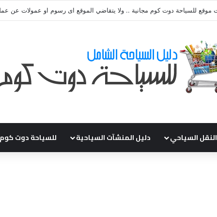
ي طلباتكم و استفسارتكم ... لو عندك سؤال او استفسار ماتدرددش فى طلب الم
النقل السياحي
دليل المنشآت السياحية
للسياحة دوت كوم