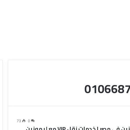
ع
ر
و
ض
ش
ر
73
0
ك
ايجار ليموزين في مصر | خدمات نقل VIP مع ليموزين