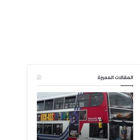
المقالات المميزة
د
د
ل
ل
ي
ي
ل
ل
ش
ا
ر
ل
ك
ف