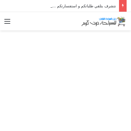
نتشرف بتلقي طلباتكم و استفسارتكم ... لو عندك سؤال او استفسار ماتدرددش فى طلب المساعدة
الق