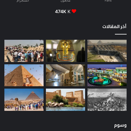
Fans
متابعون
انستجرام
474K
K
أخر المقالات
وسوم