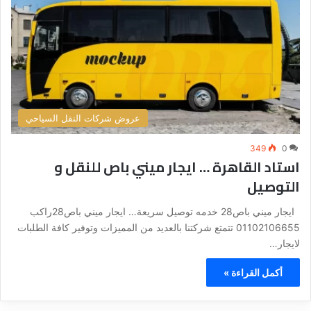
عروض شركات النقل السياحي
349
0
استاد القاهرة … ايجار ميني باص للنقل و
التوصيل
ايجار ميني باص28 خدمه توصيل سريعة… ايجار ميني باص28راكب
01102106655 تتمتع شركتنا بالعديد من المميزات وتوفير كافة الطلبات
لايجار…
أكمل القراءة »