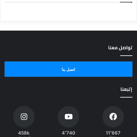
تواصل معنا
اتصل بنا
إتبعنا
458k
4٬740
11٬667