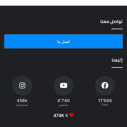
تواصل معنا
اتصل بنا
إتبعنا
458k
4٬740
11٬666
Fans
متابعون
انستجرام
474K
K