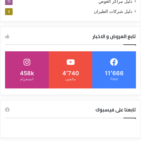
دليل مراكز الغوص
11
دليل شركات الطيران
6
تابع العروض و الاخبار
458k
4٬740
11٬666
Fans
متابعون
انستجرام
تابعنا على فيسبوك