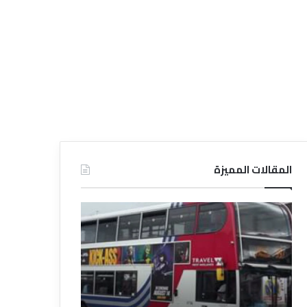
المقالات المميزة
د
د
ل
ل
ي
ي
ل
ل
ش
ا
ر
ل
ك
ف