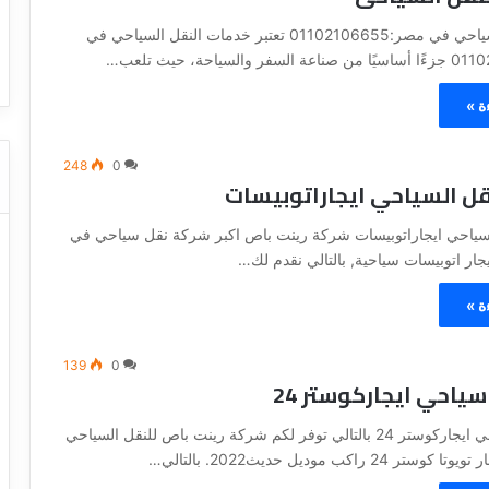
ا
ت كوم – عروض
ت
اسعار النقل السياحي في مصر:01102106655 تعتبر خدمات النقل السياحي في
عروض شركات النقل السياحي
ا
ل
ن
ة »
ق
ل
ا
248
0
قل السياحي ايجاراتوبيسات
ل
س
ي
سياحي ايجاراتوبيسات شركة رينت باص اكبر شركة نقل سياحي في
ا
ار اتوبيسات سياحية, بالتالي نقدم لك…
ح
ي
ة »
139
0
احي ايجاركوستر 24
شركةنقل سياحي ايجاركوستر 24 بالتالي توفر لكم شركة رينت باص للنقل السياحي