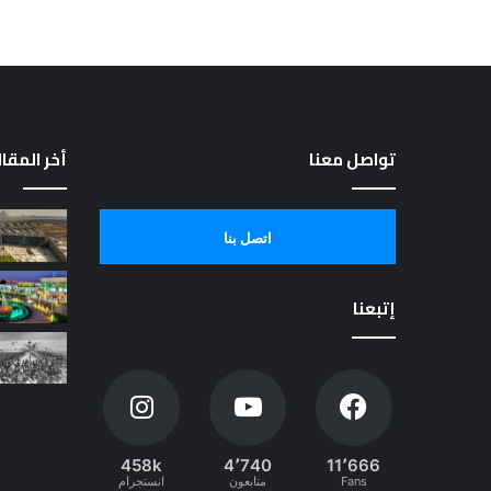
تواصل معنا
أخر المقا
اتصل بنا
إتبعنا
458k
4٬740
11٬666
Fans
متابعون
انستجرام