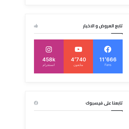
تابع العروض و الاخبار
458k
4٬740
11٬666
Fans
متابعون
انستجرام
تابعنا على فيسبوك