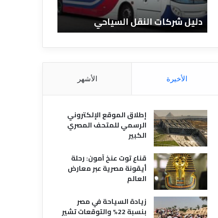
ا
ن
ت
ا
دليل شركات النقل السياحي
دليل الفنادق 
ا
د
ل
ق
ن
ا
ق
ل
ل
م
ا
ص
الأخيرة
الأشهر
ل
ر
س
ي
ي
ة
إطلاق الموقع الإلكتروني
ا
الرسمي للمتحف المصري
ح
الكبير
ي
قناع توت عنخ آمون: رحلة
أيقونة مصرية عبر معارض
العالم
زيادة السياحة في مصر
بنسبة 22% والتوقعات تشير