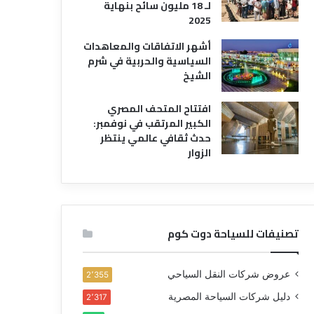
لـ 18 مليون سائح بنهاية
2025
أشهر الاتفاقات والمعاهدات
السياسية والحربية في شرم
الشيخ
افتتاح المتحف المصري
الكبير المرتقب في نوفمبر:
حدث ثقافي عالمي ينتظر
الزوار
تصنيفات للسياحة دوت كوم
عروض شركات النقل السياحي
2٬355
دليل شركات السياحة المصرية
2٬317