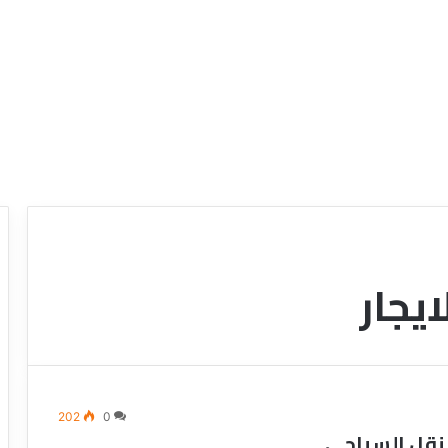
يجار
ع
ر
و
ض
ش
ر
202
0
ك
لنقل السياحى