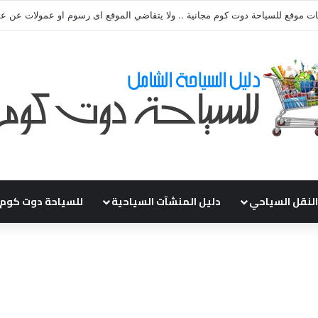
قي طلباتكم و استفسارتكم ... لو عندك سؤال او استفسار ماتدرددش فى طلب ال
النقل السياحي
دليل المنشآت السياحية
للسياحة دوت كوم