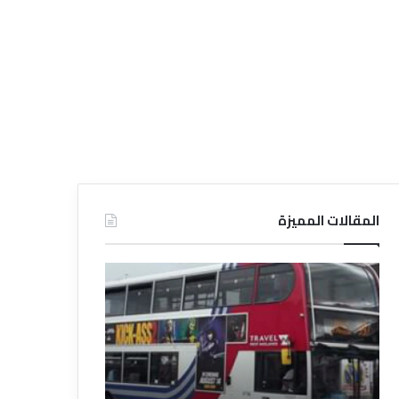
المقالات المميزة
د
د
ل
ل
ي
ي
ل
ل
ش
ا
ر
ل
ك
ف