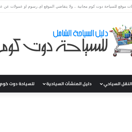
قي طلباتكم و استفسارتكم ... لو عندك سؤال او استفسار ماتدرددش فى طلب ال
النقل السياحي
دليل المنشآت السياحية
للسياحة دوت كوم