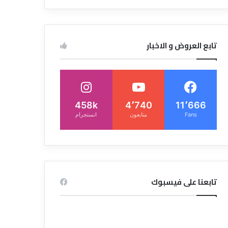
تابع العروض و الاخبار
458k
4٬740
11٬666
Fans
متابعون
انستجرام
تابعنا على فيسبوك