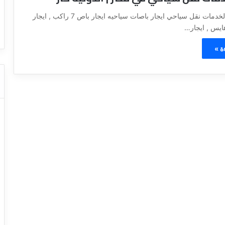
ا
ت كوم – عروض
ت
الشركه الدولية لخدمات نقل سياحي ايجار باصات سياحيه ايجار باص 7 راكب , ايجار
عروض شركات النقل السياحي
ا
ل
ن
ة »
ق
ل
ا
ل
س
ي
ا
ح
ي