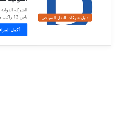
ي
قناة للسياحة دو
ا
الفنادق
ح
باص 13 راكب هايس , ايجار…
دليل شركات النقل السياحي
ة
د
أكمل القراء
و
ت
ك
و
م
–
ع
ر
و
ض
ا
ل
ف
ن
ا
د
ق