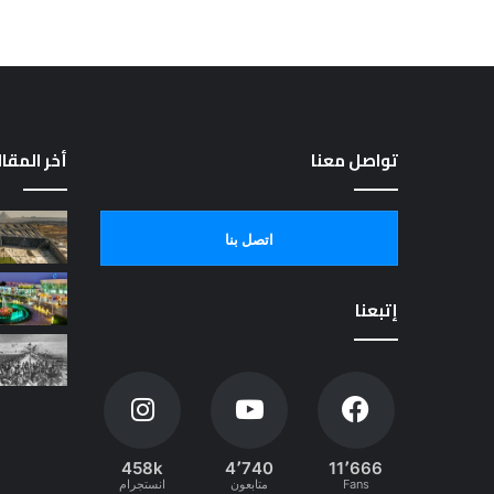
تواصل معنا
أخر المقا
اتصل بنا
إتبعنا
458k
4٬740
11٬666
Fans
متابعون
انستجرام