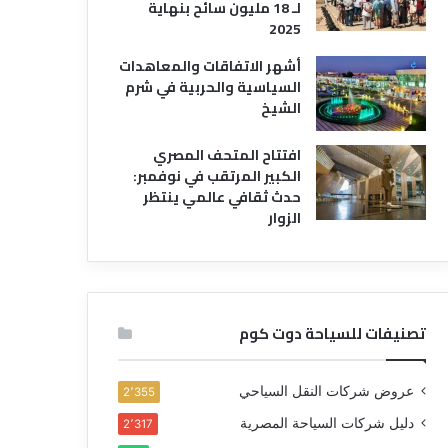
لـ 18 مليون سائح بنهاية
2025
أشهر الاتفاقات والمعاهدات
السياسية والحربية في شرم
الشيخ
افتتاح المتحف المصري
الكبير المرتقب في نوفمبر:
حدث ثقافي عالمي ينتظر
الزوار
تصنيفات للسياحة دوت كوم
عروض شركات النقل السياحي
2٬355
دليل شركات السياحة المصرية
2٬317