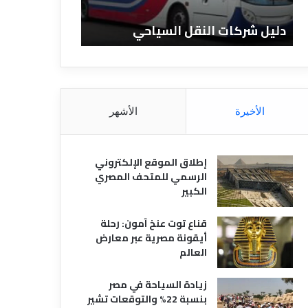
ا
ن
ت
ا
دليل شركات النقل السياحي
دليل الفنادق 
ا
د
ل
ق
ن
ا
ق
ل
ل
م
ا
ص
الأخيرة
الأشهر
ل
ر
س
ي
ي
ة
إطلاق الموقع الإلكتروني
ا
الرسمي للمتحف المصري
ح
الكبير
ي
قناع توت عنخ آمون: رحلة
أيقونة مصرية عبر معارض
العالم
زيادة السياحة في مصر
بنسبة 22% والتوقعات تشير