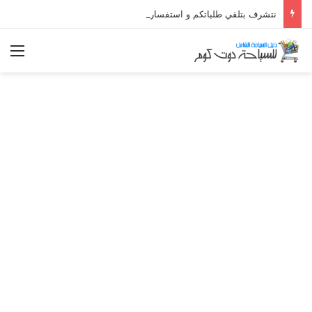
نتشرف بتلقي طلباتكم و استفسارتكم ... لو عندك سؤال او استفسار ماتدرددش فى طلب المساعدة
الق