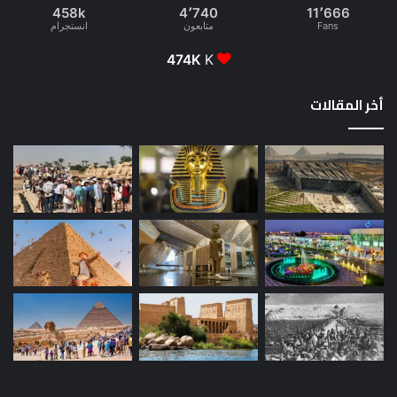
458k
4٬740
11٬666
Fans
متابعون
انستجرام
474K
K
أخر المقالات