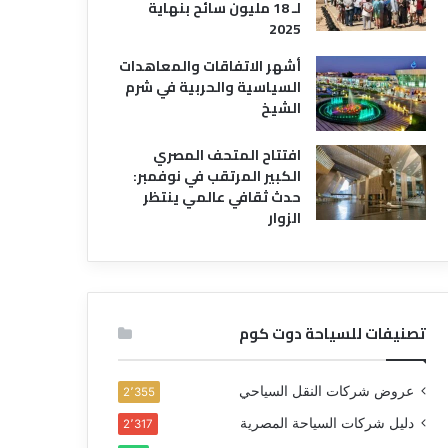
لـ 18 مليون سائح بنهاية
2025
أشهر الاتفاقات والمعاهدات
السياسية والحربية في شرم
الشيخ
افتتاح المتحف المصري
الكبير المرتقب في نوفمبر:
حدث ثقافي عالمي ينتظر
الزوار
تصنيفات للسياحة دوت كوم
عروض شركات النقل السياحي
2٬355
دليل شركات السياحة المصرية
2٬317