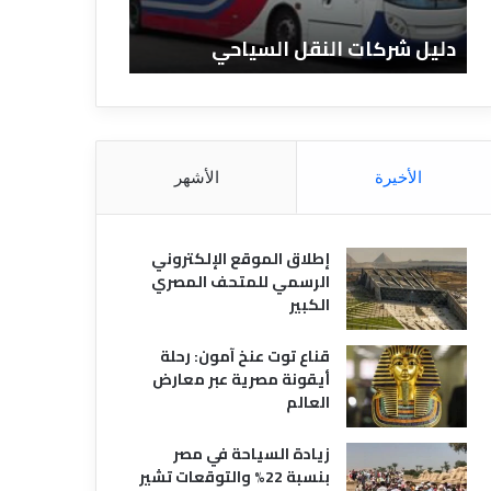
ا
ن
ت
ا
دليل شركات النقل السياحي
دليل الفنادق 
ا
د
ل
ق
ن
ا
ق
ل
ل
م
ا
ص
الأخيرة
الأشهر
ل
ر
س
ي
ي
ة
إطلاق الموقع الإلكتروني
ا
الرسمي للمتحف المصري
ح
الكبير
ي
قناع توت عنخ آمون: رحلة
أيقونة مصرية عبر معارض
العالم
زيادة السياحة في مصر
بنسبة 22% والتوقعات تشير