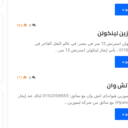
ة »
163
0
زين لينكولن
تكلفه ايجار لينكولن استرتش 12 متر في مصر: في عالم النقل الفاخر في
ة »
177
0
اتش وان
مميزات ايجار ليموزين هيوانداى اتش وان مع سائق: 01102106655 لذلك عند إيجار
ة »