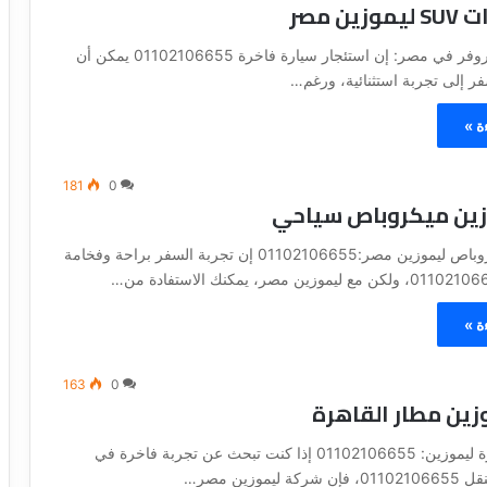
ين مصر
سعر ايجار رنج روفر في مصر: إن استئجار سيارة فاخرة 01102106655 يمكن أن
ر إلى تجربة استثنائية، ورغم…
ة »
181
0
وزين ميكروباص سياحي
سعر ايجار ميكروباص ليموزين مصر:01102106655 إن تجربة السفر براحة وفخامة
ة »
163
0
زين مطار القاهرة
سعر ايجار سيارة ليموزين: 01102106655 إذا كنت تبحث عن تجربة فاخرة في
يموزين مصر…