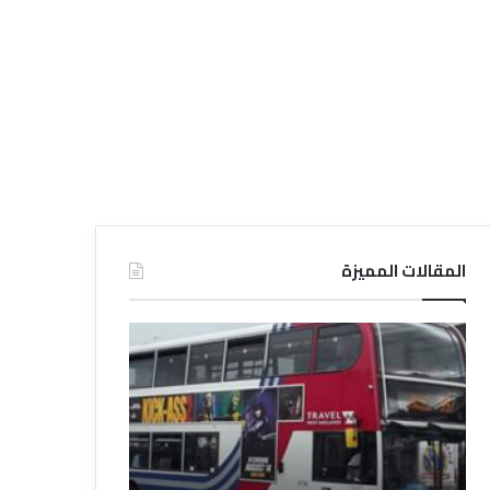
المقالات المميزة
د
د
ل
ل
ي
ي
ل
ل
ش
ا
ر
ل
ك
ف