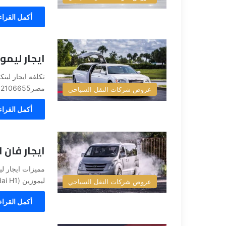
أكمل القراء
ايجار ليمو
مصر01102106655 ، يأتي إيجار لينكولن استرتش 12 متر…
عروض شركات النقل السياحي
أكمل القراء
ايجار فان 
ليموزين (Hyundai H1) مع سائق من شركة ليموزين…
عروض شركات النقل السياحي
أكمل القراء