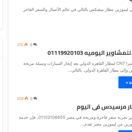
ا
ت كوم – عروض
ت
 ليموزين مطار سفنكس بالتالي في عالم الأعمال والسفر الفاخر
عروض شركات النقل السياحي
ا
ل
ن
ق
ل
ا
210
0
مشاوير اليوميه 01119920103
ل
س
ي
ايجار ليموزين النترا CN7 لمطار القاهره الدولي يعد إيجار السيارات وسيلة مريحة
ا
ن وإلى مطار القاهرة الدولي. بالتالي…
ح
ي
ة »
208
0
ار مرسيدس فى اليوم
إذا كنت تبحث عن تجربة سفر فاخرة ومريحة في مصر 01102106655، فإن خدمة
موزين من ليموزين مصر تقدم…