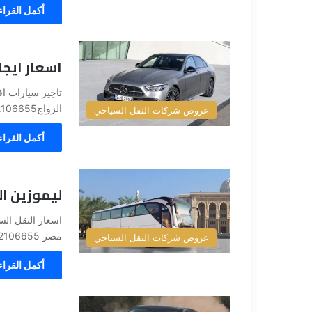
أكمل القراء
اسعار ايجا
تاجير سيارات اف
الزواج01102106655، ولا شك أن كل لحظة تحمل…
عروض شركات النقل السياحي
أكمل القراء
ليموزين ا
مصر 01102106655 جزءًا أساسيًا من صناعة السفر والسياحة، حيث تلعب…
عروض شركات النقل السياحي
أكمل القراء