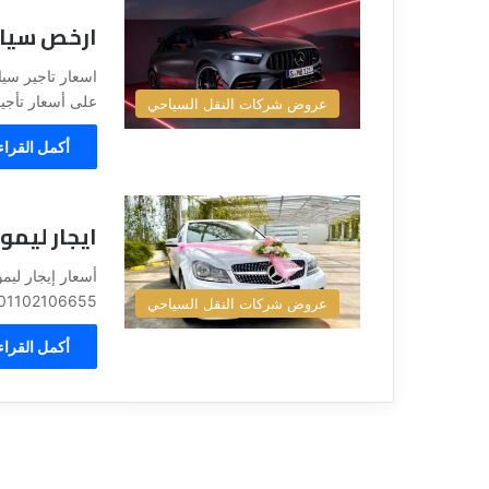
ارخص سيار
على أسعار تأجير السي
عروض شركات النقل السياحي
أكمل القراء
ايجار ليمو
01102106655، يبحث الأزواج عن كل ما يجعل يوم زفافهم استثنائيًا، وم
عروض شركات النقل السياحي
أكمل القراء