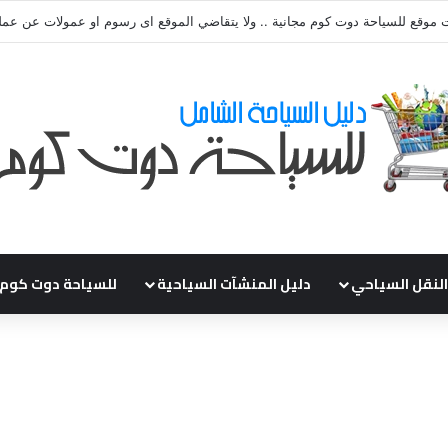
ي طلباتكم و استفسارتكم ... لو عندك سؤال او استفسار ماتدرددش فى طلب الم
النقل السياحي
دليل المنشآت السياحية
للسياحة دوت كوم