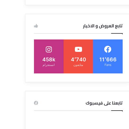
تابع العروض و الاخبار
458k
4٬740
11٬666
Fans
متابعون
انستجرام
تابعنا على فيسبوك