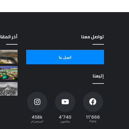
تواصل معنا
أخر المقا
اتصل بنا
إتبعنا
458k
4٬740
11٬666
Fans
متابعون
انستجرام