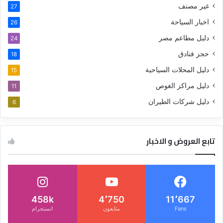
غير مصنف
27
اخبار السياحة
26
دليل مطاعم مصر
24
حجز فنادق
18
دليل المحلات السياحية
15
دليل مراكز الغوص
11
دليل شركات الطيران
6
تابع العروض و الاخبار
458k
4٬750
11٬667
Fans
متابعون
انستجرام