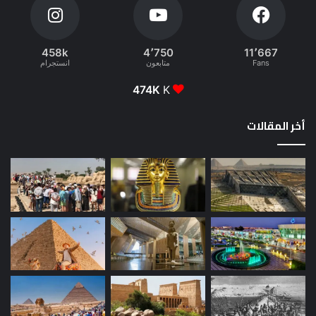
458k
4٬750
11٬667
Fans
متابعون
انستجرام
474K
K
أخر المقالات