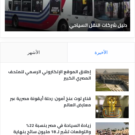
ف
ل
ن
ف
ا
ن
دليل الفنادق المصرية
ت
د
ا
ق
د
ا
ق
ل
و
م
ا
الأخيرة
الأشهر
ص
ن
ر
و
ي
ا
إطلاق الموقع الإلكتروني الرسمي للمتحف
ة
ع
المصري الكبير
ه
ا
قناع توت عنخ آمون: رحلة أيقونة مصرية عبر
معارض العالم
زيادة السياحة في مصر بنسبة 22%
والتوقعات تشير لـ 18 مليون سائح بنهاية