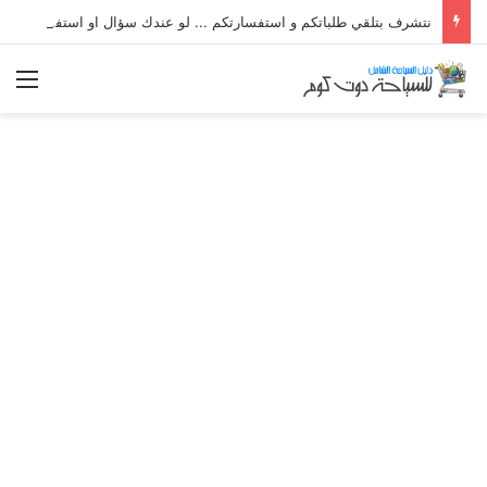
نتشرف بتلقي طلباتكم و استفسارتكم ... لو عندك سؤال او استفسار ماتدرددش فى طلب المساعدة
الق