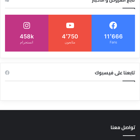
458k
4٬750
11٬666
Fans
متابعون
انستجرام
تابعنا على فيسبوك
تواصل معنا