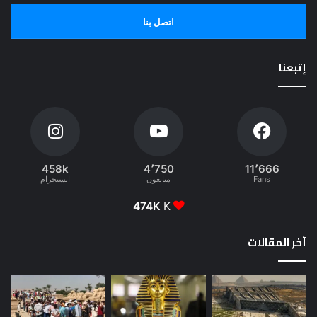
اتصل بنا
إتبعنا
458k
4٬750
11٬666
Fans
متابعون
انستجرام
474K
K
أخر المقالات