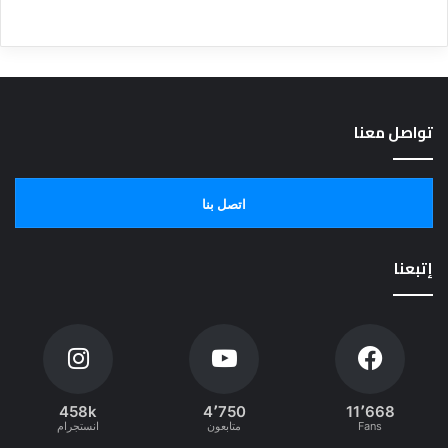
تواصل معنا
اتصل بنا
إتبعنا
458k
4٬750
11٬668
Fans
متابعون
انستجرام