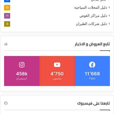
دليل المحلات السياحية
15
دليل مراكز الغوص
11
دليل شركات الطيران
6
تابع العروض و الاخبار
458k
4٬750
11٬668
Fans
متابعون
انستجرام
تابعنا على فيسبوك