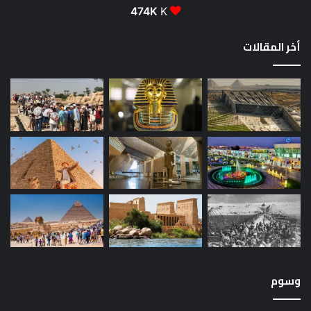
474K
K
أخر المقالات
وسوم