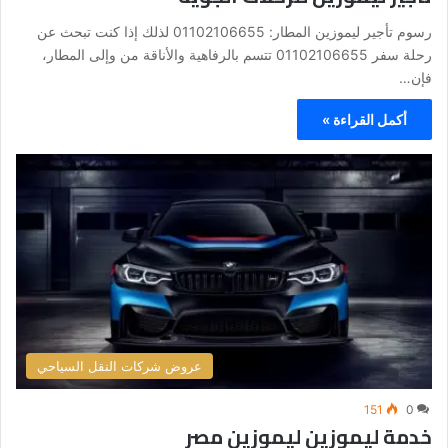
رسوم تأجير ليموزين المطار: 01102106655 لذلك إذا كنت تبحث عن
رحلة سفر 01102106655 تتسم بالرفاهية والأناقة من وإلى المطار،
فإن…
أكمل القراءة »
عروض شركات النقل السياحي
151
0
خدمة ليموزين ليموزين مصر