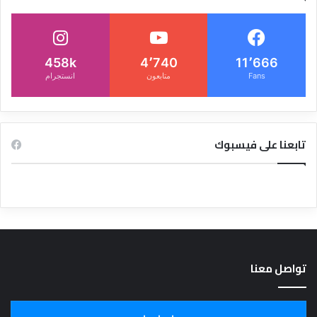
458k
4٬740
11٬666
Fans
متابعون
انستجرام
تابعنا على فيسبوك
تواصل معنا