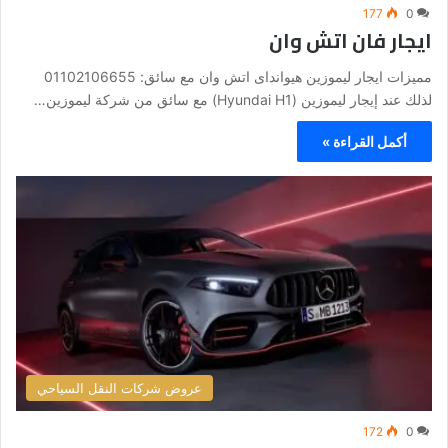
177
0
ايجار فان اتش وان
مميزات ايجار ليموزين هيوانداى اتش وان مع سائق: 01102106655
لذلك عند إيجار ليموزين (Hyundai H1) مع سائق من شركة ليموزين…
أكمل القراءة »
عروض شركات النقل السياحي
172
0