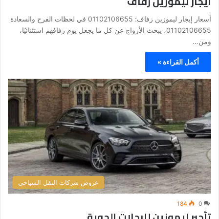
ايجار ليموزين زفاف
أسعار إيجار ليموزين زفاف: 01102106655 في لحظات الفرح والسعادة
01102106655، يبحث الأزواج عن كل ما يجعل يوم زفافهم استثنائيًا،
ومن…
أكمل القراءة »
عروض شركات النقل السياحي
184
0
تأجير ليموزين للرحلات الجوية