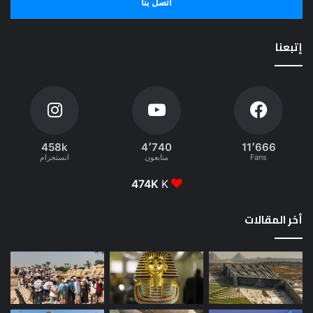
اتصل بنا
إتبعنا
458k
4٬740
11٬666
Fans
متابعون
انستجرام
474K
K
أخر المقالات