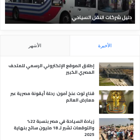
ن
ف
ا
ن
دليل الفنادق المصرية
ت
د
ا
ق
د
ا
ق
ل
و
م
ا
الأخيرة
الأشهر
ص
ن
ر
و
ي
ا
إطلاق الموقع الإلكتروني الرسمي للمتحف
ة
ع
المصري الكبير
ه
ا
قناع توت عنخ آمون: رحلة أيقونة مصرية عبر
معارض العالم
زيادة السياحة في مصر بنسبة 22%
والتوقعات تشير لـ 18 مليون سائح بنهاية
2025