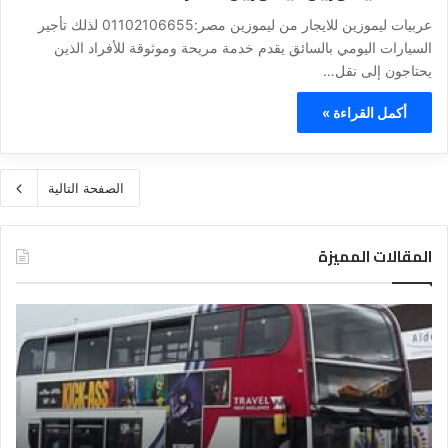
عربيات ليموزين للايجار من ليموزين مصر:01102106655 لذلك تأجير
السيارات اليومي بالسائق يقدم خدمة مريحة وموثوقة للأفراد الذين
يحتاجون إلى نقل…
أكمل القراءة »
الصفحة التالية
المقالات المميزة
د
ت
ل
ع
ي
ر
ل
ي
ا
ف
ل
ا
ف
ل