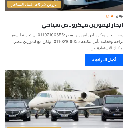
عروض شركات النقل السياحي
181
0
ايجار ليموزين ميكروباص سياحي
سعر ايجار ميكروباص ليموزين مصر:01102106655 إن تجربة السفر
براحة وفخامة تأتي بتكلفة 01102106655، ولكن مع ليموزين مصر،
يمكنك الاستفادة من…
أكمل القراءة »