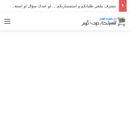
نتشرف بتلقي طلباتكم و استفسارتكم ... لو عندك سؤال او استفسار ماتدرددش فى طلب المساعدة
الق