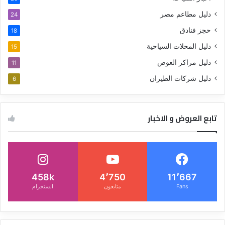
دليل مطاعم مصر
24
حجز فنادق
18
دليل المحلات السياحية
15
دليل مراكز الغوص
11
دليل شركات الطيران
6
تابع العروض و الاخبار
458k
4٬750
11٬667
Fans
متابعون
انستجرام