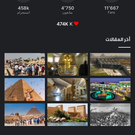
458k
4٬750
11٬667
Fans
متابعون
انستجرام
474K
K
أخر المقالات