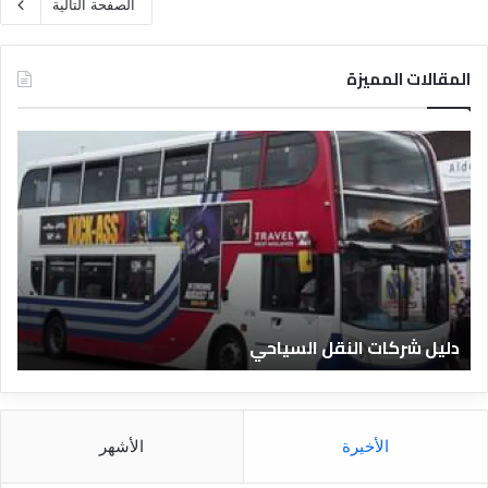
الصفحة التالية
المقالات المميزة
د
ل
ي
ل
ا
ل
ف
ن
ا
دليل الفنادق المصرية
د
ق
ا
ل
م
الأخيرة
الأشهر
ص
ر