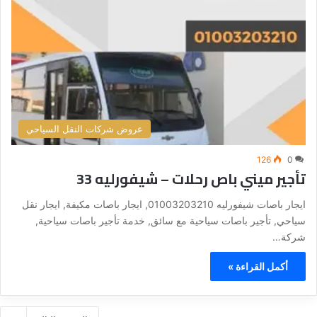
عروض شركات النقل السياحي
126
0
تأجير ميني باص رحلات – شيفورليه 33
ايجار باصات شيفورليه 01003203210, ايجار باصات مكيفة, ايجار نقل
سياحي, تأجير باصات سياحية مع سائق, خدمة تأجير باصات سياحية,
شركة…
أكمل القراءة »