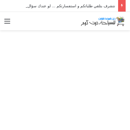
نتشرف بتلقي طلباتكم و استفسارتكم ... لو عندك سؤال او استفسار ماتدرددش فى طلب المساعدة
الق