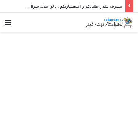
نتشرف بتلقي طلباتكم و استفسارتكم ... لو عندك سؤال او استفسار ماتدرددش فى طلب المساعدة
الق