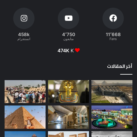
458k
4٬750
11٬668
Fans
متابعون
انستجرام
474K
K
أخر المقالات