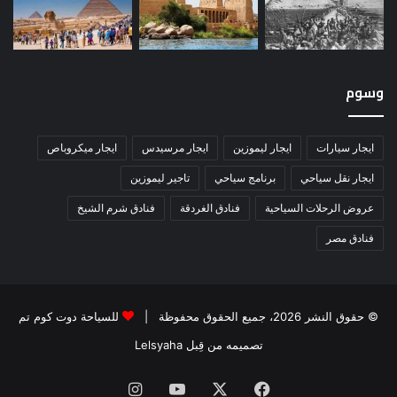
وسوم
ايجار سيارات
ايجار ليموزين
ايجار مرسيدس
ايجار ميكروباص
ايجار نقل سياحي
برنامج سياحي
تاجير ليموزين
عروض الرحلات السياحية
فنادق الغردقة
فنادق شرم الشيخ
فنادق مصر
© حقوق النشر 2026، جميع الحقوق محفوظة |
للسياحة دوت كوم تم
تصميمه من قِبل Lelsyaha
فيسبوك
‫X
‫YouTube
انستقرام