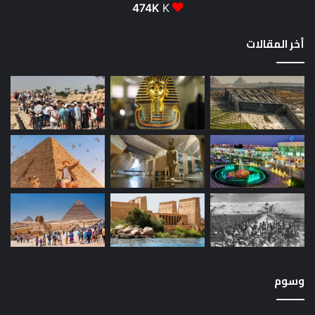
474K
K
أخر المقالات
وسوم