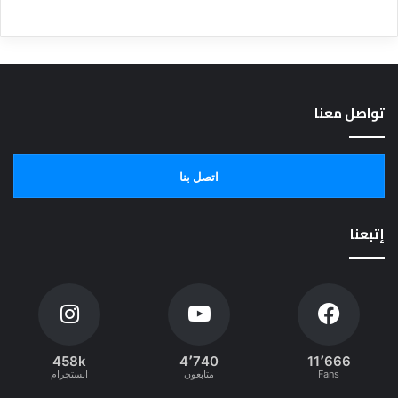
تواصل معنا
اتصل بنا
إتبعنا
458k
4٬740
11٬666
Fans
متابعون
انستجرام