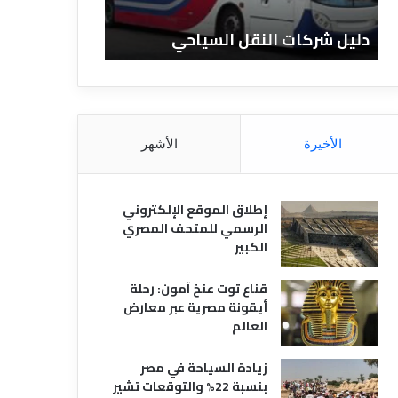
ا
ن
ت
ا
دليل شركات النقل السياحي
دليل الفنادق 
ا
د
ل
ق
ن
ا
ق
ل
ل
م
ا
ص
الأخيرة
الأشهر
ل
ر
س
ي
ي
ة
إطلاق الموقع الإلكتروني
ا
الرسمي للمتحف المصري
ح
الكبير
ي
قناع توت عنخ آمون: رحلة
أيقونة مصرية عبر معارض
العالم
زيادة السياحة في مصر
بنسبة 22% والتوقعات تشير