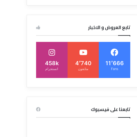
تابع العروض و الاخبار
458k
4٬740
11٬666
Fans
متابعون
انستجرام
تابعنا على فيسبوك