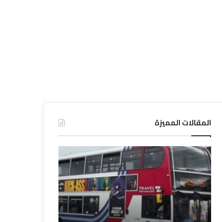
المقالات المميزة
د
د
ل
ل
ي
ي
ل
ل
ش
ا
ر
ل
ك
ف