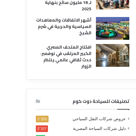
لـ 18 مليون سائح بنهاية
2025
أشهر الاتفاقات والمعاهدات
السياسية والحربية في شرم
الشيخ
افتتاح المتحف المصري
الكبير المرتقب في نوفمبر:
حدث ثقافي عالمي ينتظر
الزوار
تصنيفات للسياحة دوت كوم
عروض شركات النقل السياحي
2٬355
دليل شركات السياحة المصرية
2٬317