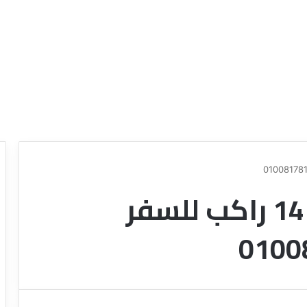
ايجار تويوتا هايس 14 راكب للسفر
ع
ر
و
ض
ش
ر
ك