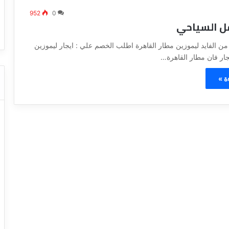
ا
ت كوم – عروض
ت
952
0
عروض شركات النقل السياحي
قل السياحي
ا
ل
ن
ن الفايد ليموزين مطار القاهرة اطلب الخصم علي : ايجار ليموزين
ق
جار فان مطار القاهرة…
ل
ا
ة »
ل
س
ي
ا
ح
ي