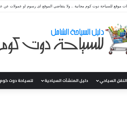
قي طلباتكم و استفسارتكم ... لو عندك سؤال او استفسار ماتدرددش فى طلب ال
النقل السياحي
دليل المنشآت السياحية
للسياحة دوت كوم