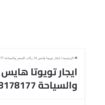
الرئيسية
/
ايجار تويوتا هايس 14 راكب للسفر والسياحة 01008178177
ق
ن
والسياحة 01008178177
ا
ة
ل
ل
س