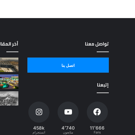
تواصل معنا
أخر المقا
اتصل بنا
إتبعنا
458k
4٬740
11٬666
Fans
متابعون
انستجرام