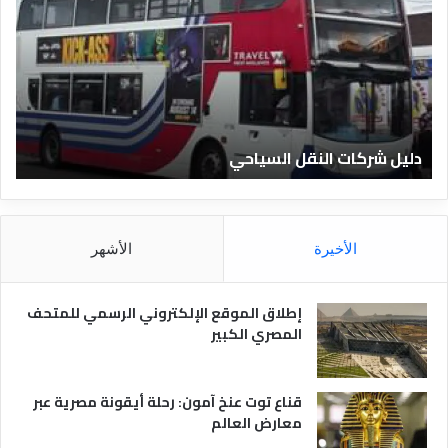
ي
ي
ل
ل
ش
ا
ر
ل
ك
ف
ا
ن
ت
ا
دليل شركات النقل السياحي
د
ا
د
ل
ق
ن
ا
ق
ل
ل
م
الأخيرة
الأشهر
ا
ص
ل
ر
س
ي
إطلاق الموقع الإلكتروني الرسمي للمتحف
ي
ة
المصري الكبير
ا
ح
ي
قناع توت عنخ آمون: رحلة أيقونة مصرية عبر
معارض العالم