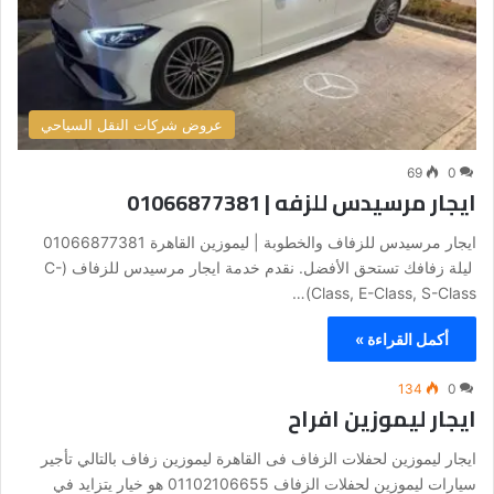
عروض شركات النقل السياحي
69
0
ايجار مرسيدس للزفه | 01066877381
ايجار مرسيدس للزفاف والخطوبة | ليموزين القاهرة 01066877381
ليلة زفافك تستحق الأفضل. نقدم خدمة ايجار مرسيدس للزفاف (C-
Class, E-Class, S-Class)…
أكمل القراءة »
134
0
ايجار ليموزين افراح
ايجار ليموزين لحفلات الزفاف فى القاهرة ليموزين زفاف بالتالي تأجير
سيارات ليموزين لحفلات الزفاف 01102106655 هو خيار يتزايد في