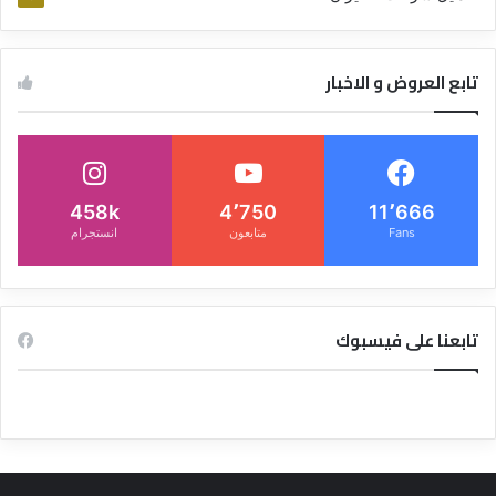
تابع العروض و الاخبار
458k
4٬750
11٬666
Fans
متابعون
انستجرام
تابعنا على فيسبوك