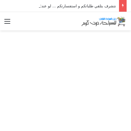
نتشرف بتلقي طلباتكم و استفسارتكم ... لو عندك سؤال او استفسار ماتدرددش فى طلب المساعدة
الق