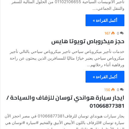
تأجير الأتوبيسات السياحية 01102106655 من الحلول المثالية للسفر
والتنقل الجماعي،…
أكمل القراءة »
167
0
حجز ميكروباص تويوتا هايس
خدمات تأجير ميكروباص سياحي تاجير ميكروباص سياحي بالتالي تأجير
ميكروباص سياحي يعتبر خيارًا مثاليًا للمسافرين الذين يبحثون عن راحة
ورفاهية أثناء رحلاتهم…
أكمل القراءة »
150
0
ايجار سيارة هواندي توسان للزفاف والسياحة /
01066877381
يجار سيارات هيونداي توسان للزفاف01066877381 في مصر احجز الآن
سيارة توسان #للزفاف باللون الأبيض الأنيق والفخيم #سيارة #توسان هي