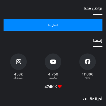
تواصل معنا
اتصل بنا
إتبعنا
458k
4٬750
11٬666
Fans
متابعون
انستجرام
474K
K
أخر المقالات