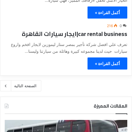
الخيار الأمثل لحفل #زفافك المميز، فهي سيارة…
أكمل القراءة »
216
0
car rental business|ايجار سيارات القاهرة
تعرف علي افضل شركة تأجير بمصر ستار ليموزين لايجار افخم واروع
سيارات حيث لدينا مجموعه كبيرة وهائلة من سيارتنا وليسنا…
أكمل القراءة »
الصفحة التالية
المقالات المميزة
د
د
ل
ل