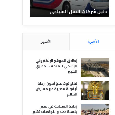
ا
ن
ت
ا
دليل شركات النقل السياحي
دليل الفنادق 
ا
د
ل
ق
ن
ا
ق
ل
ل
م
ا
ص
الأخيرة
الأشهر
ل
ر
س
ي
ي
ة
إطلاق الموقع الإلكتروني
ا
الرسمي للمتحف المصري
ح
الكبير
ي
قناع توت عنخ آمون: رحلة
أيقونة مصرية عبر معارض
العالم
زيادة السياحة في مصر
بنسبة 22% والتوقعات تشير