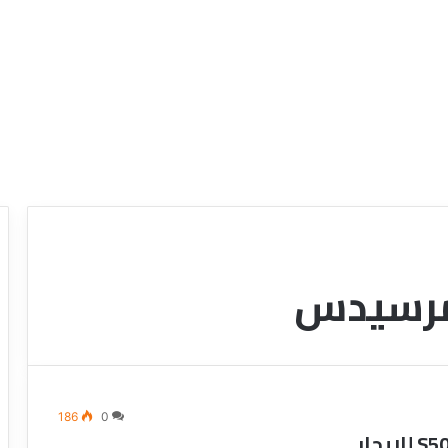
 مرسيدس
ع
ر
و
ض
ش
ر
186
0
ك