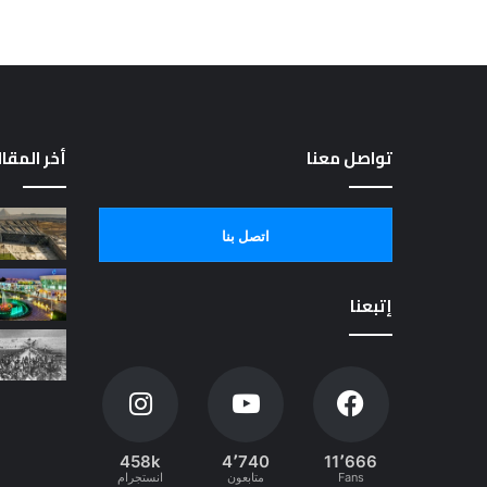
تواصل معنا
أخر المقا
اتصل بنا
إتبعنا
458k
4٬740
11٬666
Fans
متابعون
انستجرام