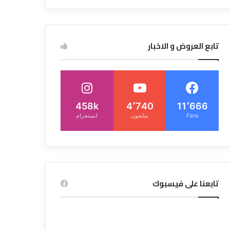
تابع العروض و الاخبار
458k
4٬740
11٬666
Fans
متابعون
انستجرام
تابعنا على فيسبوك