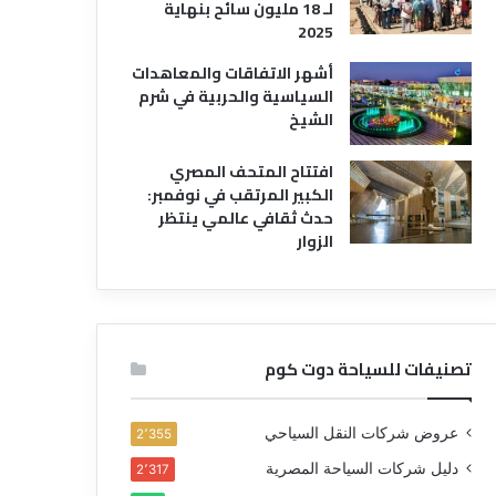
لـ 18 مليون سائح بنهاية
2025
أشهر الاتفاقات والمعاهدات
السياسية والحربية في شرم
الشيخ
افتتاح المتحف المصري
الكبير المرتقب في نوفمبر:
حدث ثقافي عالمي ينتظر
الزوار
تصنيفات للسياحة دوت كوم
عروض شركات النقل السياحي
2٬355
دليل شركات السياحة المصرية
2٬317