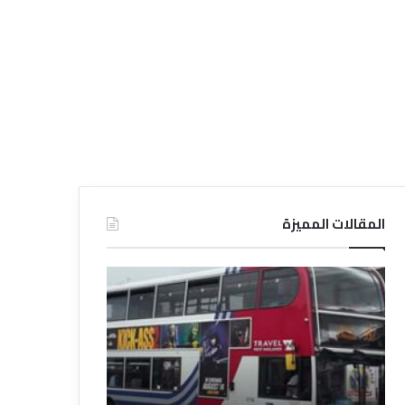
المقالات المميزة
د
د
ل
ل
ي
ي
ل
ل
ش
ا
ر
ل
ك
ف