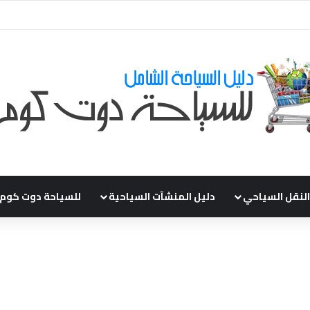
قي طلباتكم و استفسارتكم ... لو عندك سؤال او استفسار ماتدرددش فى طلب ال
النقل السياحي
دليل المنشآت السياحية
للسياحة دوت كوم