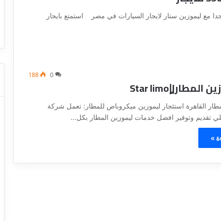
ا
ت كوم – عروض
ت
S5 موديل 2019 بأسعار خاصة جدا مع ليموزين ستار لايجار السيارات في مصر استمتع بايجار
عروض شركات النقل السياحي
ا
ل
ن
ق
ل
ا
188
0
لمطار||ٍStar limo
ل
س
ي
مطار القاهرة استئجار ليموزين ميكروباص للمطار: تعمل شركة
ا
لي تقديم وتوفير افضل خدمات ليموزين المطار بكل…
ح
ي
ة »