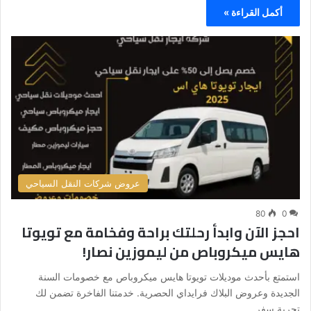
أكمل القراءة »
عروض شركات النقل السياحي
80
0
احجز الآن وابدأ رحلتك براحة وفخامة مع تويوتا
هايس ميكروباص من ليموزين نصار!
استمتع بأحدث موديلات تويوتا هايس ميكروباص مع خصومات السنة
الجديدة وعروض البلاك فرايداي الحصرية. خدمتنا الفاخرة تضمن لك
تجربة سفر…