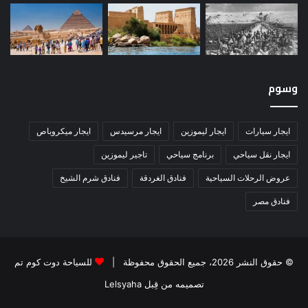
وسوم
ايجار سيارات
ايجار ليموزين
ايجار مرسيدس
ايجار ميكروباص
ايجار نقل سياحي
برنامج سياحي
تاجير ليموزين
عروض الرحلات السياحية
فنادق الغردقة
فنادق شرم الشيخ
فنادق مصر
© حقوق النشر 2026، جميع الحقوق محفوظة |
للسياحة دوت كوم تم
تصميمه من قِبل Lelsyaha