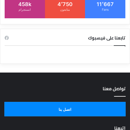
458k
4٬750
11٬667
Fans
متابعون
انستجرام
تابعنا على فيسبوك
تواصل معنا
اتصل بنا
إتبعنا