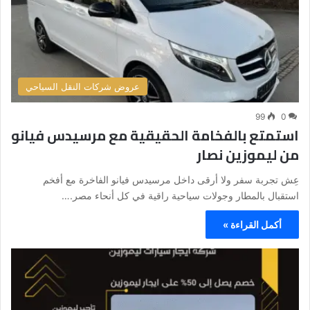
عروض شركات النقل السياحي
99
0
استمتع بالفخامة الحقيقية مع مرسيدس فيانو
من ليموزين نصار
عِش تجربة سفر ولا أرقى داخل مرسيدس فيانو الفاخرة مع أفخم
استقبال بالمطار وجولات سياحية راقية في كل أنحاء مصر.…
أكمل القراءة »