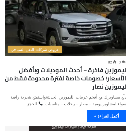
عروض شركات النقل السياحي
82
0
ليموزين فاخرة – أحدث الموديلات وبأفضل
الأسعار! خصومات خاصة لفترة محدودة فقط من
ليموزين نصار
دلّع مشاويرك مع أفخم عربيات الليموزين الحديثةواستمتع بتجربة راقية
سواء لمشاوير يومية – مطار – رحلات – مناسبات.
للحجز…
أكمل القراءة »