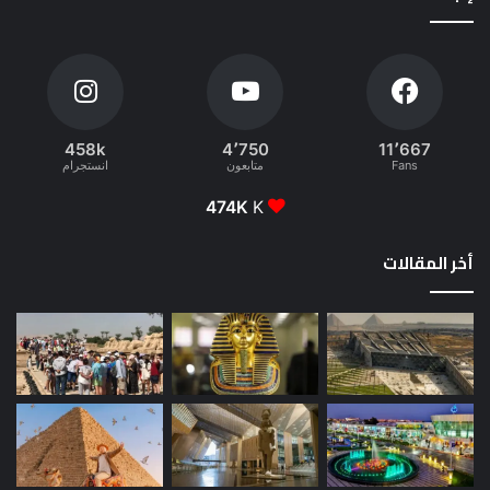
458k
4٬750
11٬667
Fans
متابعون
انستجرام
474K
K
أخر المقالات