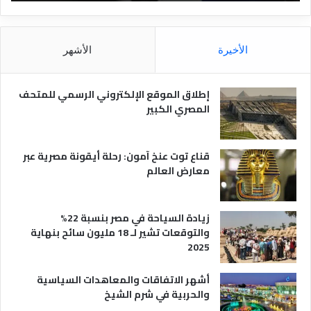
ق
د
ا
ق
ل
و
م
ا
الأخيرة
الأشهر
ص
ن
ر
و
ي
ا
إطلاق الموقع الإلكتروني الرسمي للمتحف
ة
ع
المصري الكبير
ه
ا
قناع توت عنخ آمون: رحلة أيقونة مصرية عبر
معارض العالم
زيادة السياحة في مصر بنسبة 22%
والتوقعات تشير لـ 18 مليون سائح بنهاية
2025
أشهر الاتفاقات والمعاهدات السياسية
والحربية في شرم الشيخ