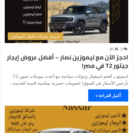
عروض شركات النقل السياحي
81
0
احجز الآن مع ليموزين نصار – أفضل عروض إيجار
جيتور T2 في مصر!
استمتع بـ أفخم استقبال وجولات سياحية مع أحدث موديلات جيتور T2،
بأرخص الأسعار في السوق! خصومات حصرية بمناسبة السنة الجديدة…
أكمل القراءة »