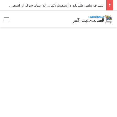
نتشرف بتلقي طلباتكم و استفسارتكم ... لو عندك سؤال او استفسار ماتدرددش فى طلب المساعدة
الق