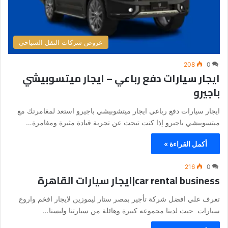
عروض شركات النقل السياحي
208
0
ايجار سيارات دفع رباعي – ايجار ميتسوبيشي
باجيرو
ايجار سيارات دفع رباعي ايجار ميتشوبيشي باجيرو استعد لمغامرتك مع
ميتسوبيشي باجيرو إذا كنت تبحث عن تجربة قيادة مثيرة ومغامرة…
أكمل القراءة »
216
0
car rental business|ايجار سيارات القاهرة
تعرف علي افضل شركة تأجير بمصر ستار ليموزين لايجار افخم واروع
سيارات حيث لدينا مجموعه كبيرة وهائلة من سيارتنا وليسنا…