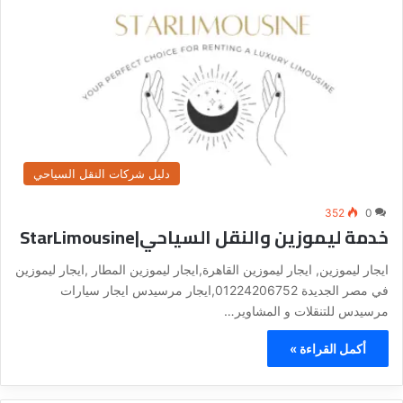
دليل شركات النقل السياحي
352
0
خدمة ليموزين والنقل السياحي|StarLimousine
ايجار ليموزين, ايجار ليموزين القاهرة,ايجار ليموزين المطار ,ايجار ليموزين
في مصر الجديدة 01224206752,ايجار مرسيدس ايجار سيارات
مرسيدس للتنقلات و المشاوير…
أكمل القراءة »