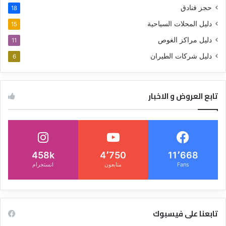
حجز فنادق
18
دليل المحلات السياحية
15
دليل مراكز الغوص
11
دليل شركات الطيران
6
تابع العروض و الاخبار
458k
4٬750
11٬668
Fans
متابعون
انستجرام
تابعنا على فيسبوك