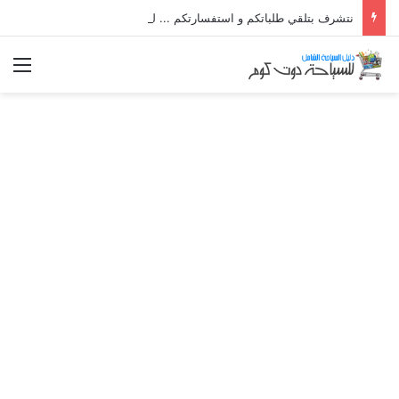
نتشرف بتلقي طلباتكم و استفسارتكم ... لو عندك سؤال او استفسار ماتدرددش فى طلب المساعدة
الق