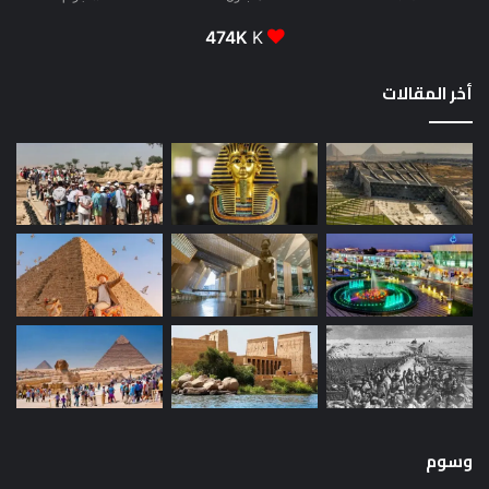
474K
K
أخر المقالات
وسوم