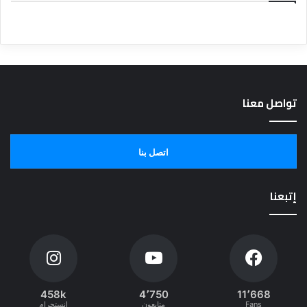
تواصل معنا
اتصل بنا
إتبعنا
458k
4٬750
11٬668
Fans
متابعون
انستجرام