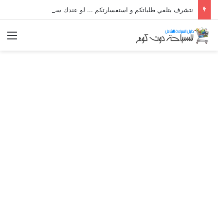
نتشرف بتلقي طلباتكم و استفسارتكم ... لو عندك سؤال او استفسار ماتدرددش فى طلب المساعدة
الق