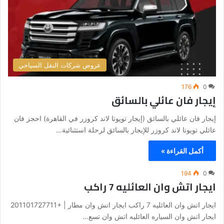
عروض شركات النقل السياحي
176
0
إيجار فان عائلي بالسائق
إيجار فان عائلي بالسائق (إيجار تويوتا لاند كروزر في القاهرة) احجز فان
عائلي تويوتا لاند كروزر للإيجار بالسائق لرحلة استثنائية…
أكمل القراءة »
194
0
ايجار اتش وان العائليه 7 راكب
ايجار اتش وان العائليه 7 راكب ايجار اتش وان مطار | +201101727711
ايجار اتش وان السياره العائليه اتش وان تسع…