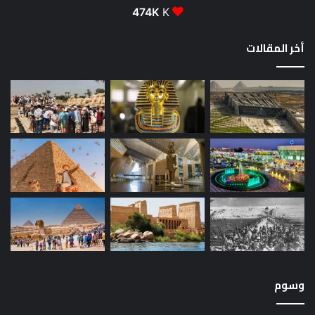
474K
K
أخر المقالات
وسوم