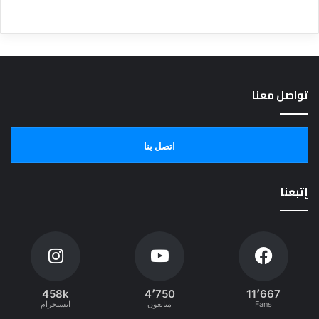
تواصل معنا
اتصل بنا
إتبعنا
458k
4٬750
11٬667
Fans
متابعون
انستجرام