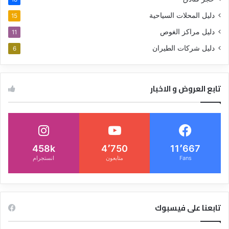
دليل المحلات السياحية
15
دليل مراكز الغوص
11
دليل شركات الطيران
6
تابع العروض و الاخبار
458k
4٬750
11٬667
Fans
متابعون
انستجرام
تابعنا على فيسبوك