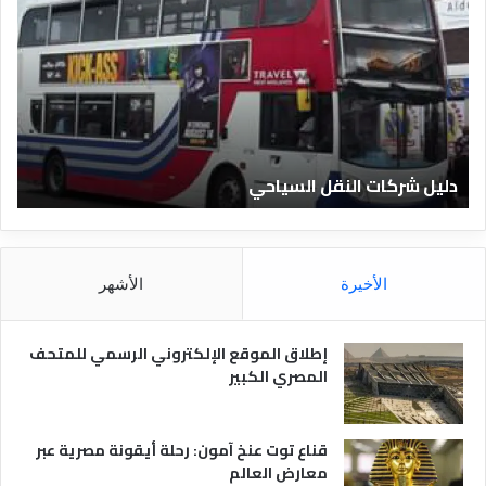
ل
ل
ي
ي
ل
ل
ش
ا
ر
ل
ك
ف
ا
ن
ت
ا
دليل شركات النقل السياحي
د
ا
د
ل
ق
ن
ا
ق
ل
ل
م
الأخيرة
الأشهر
ا
ص
ل
ر
س
ي
إطلاق الموقع الإلكتروني الرسمي للمتحف
ي
ة
المصري الكبير
ا
ح
ي
قناع توت عنخ آمون: رحلة أيقونة مصرية عبر
معارض العالم