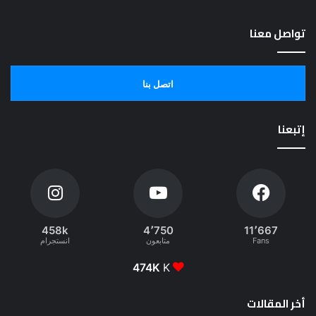
تواصل معنا
اتصل بنا
إتبعنا
458k
4٬750
11٬667
Fans
متابعون
انستجرام
474K
K
أخر المقالات