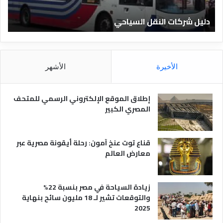
ن
ا
يل شركات النقل السياحي
دليل ا
د
ق
ا
ل
م
الأخيرة
الأشهر
ص
ر
ي
إطلاق الموقع الإلكتروني الرسمي للمتحف
ة
المصري الكبير
قناع توت عنخ آمون: رحلة أيقونة مصرية عبر
معارض العالم
زيادة السياحة في مصر بنسبة 22%
والتوقعات تشير لـ 18 مليون سائح بنهاية
2025