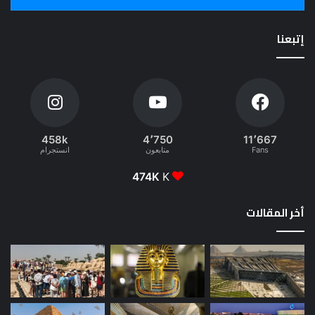
إتبعنا
458k
4٬750
11٬667
Fans
متابعون
انستجرام
474K
K
أخر المقالات