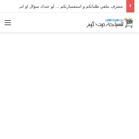
نتشرف بتلقي طلباتكم و استفسارتكم ... لو عندك سؤال او استفسار ماتدرددش فى طلب المساعدة
الق