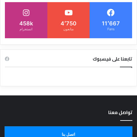
458k
4٬750
11٬667
Fans
متابعون
انستجرام
تابعنا على فيسبوك
تواصل معنا
اتصل بنا