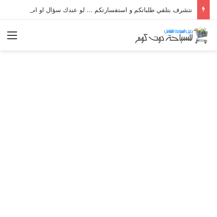
نتشرف بتلقي طلباتكم و استفسارتكم ... لو عندك سؤال او استفسار ماتدرددش فى طلب المساعدة
الق