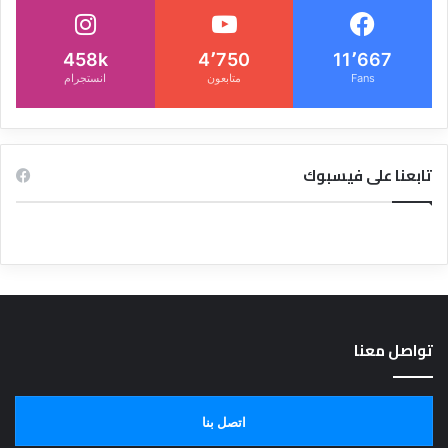
458k
4٬750
11٬667
Fans
متابعون
انستجرام
تابعنا على فيسبوك
تواصل معنا
اتصل بنا