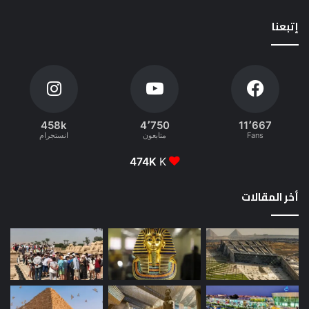
إتبعنا
458k
4٬750
11٬667
Fans
متابعون
انستجرام
474K
K
أخر المقالات