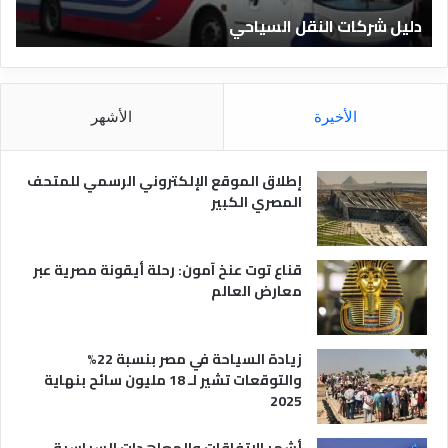
ا
ن
دليل الفنادق المصرية
ت
د
ا
ق
د
ا
ق
ل
و
م
ا
الأخيرة
الأشهر
ص
ن
ر
و
ي
ا
إطلاق الموقع الإلكتروني الرسمي للمتحف
ة
ع
المصري الكبير
ه
ا
قناع توت عنخ آمون: رحلة أيقونة مصرية عبر
معارض العالم
زيادة السياحة في مصر بنسبة 22%
والتوقعات تشير لـ 18 مليون سائح بنهاية
2025
أشهر الاتفاقات والمعاهدات السياسية