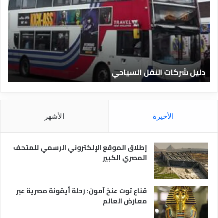
ي
ي
ل
ل
ش
ا
ر
ل
ك
ف
ا
ن
ت
ا
دليل شركات النقل السياحي
د
ا
د
ل
ق
ن
ا
ق
ل
ل
م
الأخيرة
الأشهر
ا
ص
ل
ر
س
ي
إطلاق الموقع الإلكتروني الرسمي للمتحف
ي
ة
المصري الكبير
ا
ح
ي
قناع توت عنخ آمون: رحلة أيقونة مصرية عبر
معارض العالم