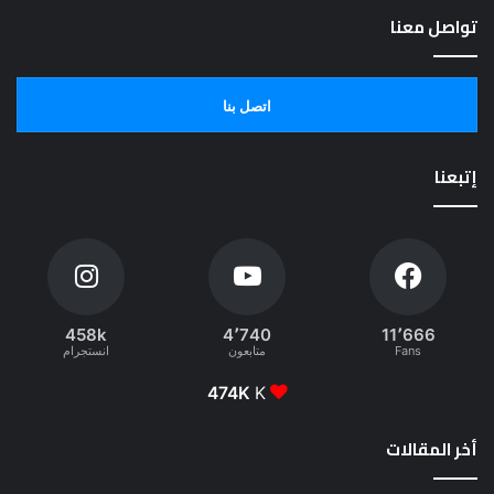
تواصل معنا
اتصل بنا
إتبعنا
458k
4٬740
11٬666
Fans
متابعون
انستجرام
474K
K
أخر المقالات