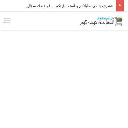
نتشرف بتلقي طلباتكم و استفسارتكم ... لو عندك سؤال او استفسار ماتدرددش فى طلب المساعدة
الق