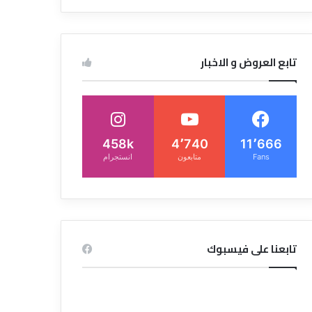
تابع العروض و الاخبار
458k
4٬740
11٬666
Fans
متابعون
انستجرام
تابعنا على فيسبوك