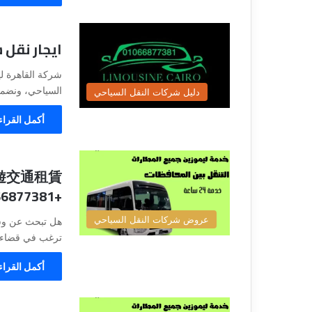
ايجار نقل 
شركة القاهرة لي
السياحي، ونضمن
دليل شركات النقل السياحي
أكمل القراء
+201066877381
عروض شركات النقل السياحي
هل تبحث عن وسي
ترغب في قضاء 
أكمل القراء