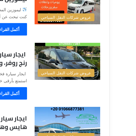
ي
قناة للسياحة دو
ا
ليموزين المط
الفنادق
ح
كنت تبحث عن أ
عروض شركات النقل السياحي
ة
د
أكمل القراء
و
ت
ك
و
م
رنج روفر، وفان
–
ع
عروض شركات النقل السياحي
ر
استمتع بأرقى خدمة ايج
و
ض
أكمل القراء
ا
ل
ف
ن
ا
هايس وهيو
د
ق