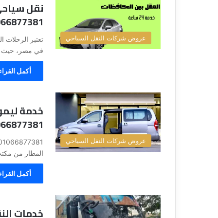
نقل سياحي
066877381
عروض شركات النقل السياحي
تعتبر الرحلات ا
في مصر، حيث تج
أكمل القراء
خدمة ليموز
066877381
عروض شركات النقل السياحي
المطار من مكتب
أكمل القراء
خدمات الن