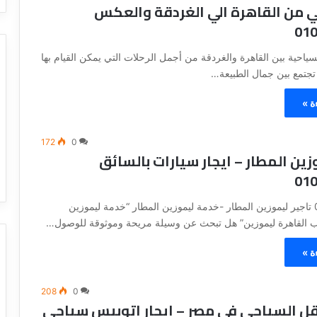
 من القاهرة الي الغردقة والعكس
01
لسياحية بين القاهرة والغردقة من أجمل الرحلات التي يمكن القيام بها
تمع بين جمال الطبيعة…
ة »
172
0
ين المطار – ايجار سيارات بالسائق
01
01066877381 تاجير ليموزين المطار -خدمة ليموزين المطار “خدمة ليموزين
 القاهرة ليموزين” هل تبحث عن وسيلة مريحة وموثوقة للوصول…
ة »
208
0
قل السياحي في مصر – ايجار اتوبيس سياحي