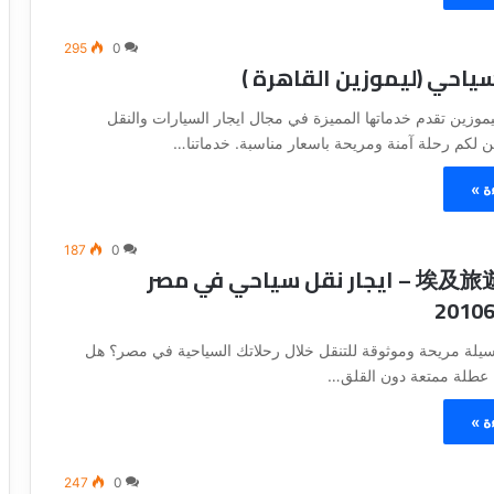
295
0
سياحي (ليموزين القاهرة )
موزين تقدم خدماتها المميزة في مجال ايجار السيارات والنقل
 لكم رحلة آمنة ومريحة باسعار مناسبة. خدماتنا…
ة »
187
0
埃及旅遊交通租賃 – ايجار نقل سياحي في مصر
لة مريحة وموثوقة للتنقل خلال رحلاتك السياحية في مصر؟ هل
عطلة ممتعة دون القلق…
ة »
247
0