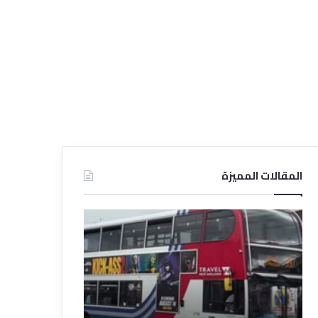
المقالات المميزة
د
د
ل
ل
ي
ي
ل
ل
ش
ا
ر
ل
ك
ف