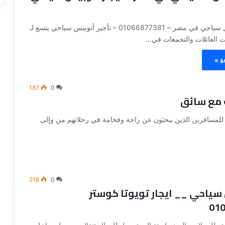
شركة ايجار نقل سياحي في مصر – 01066877381 – تأجير أتوبيس سياحي يتسع لـ
ة »
187
0
 مع سائق
للمسافرين الذين يبحثون عن راحة وفخامة في رحلاتهم من وإلى
218
0
سياحي __ ايجار تويوتا كوستر
01