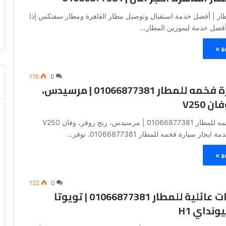
ا
ت كوم – عروض
ت
ار | أفضل خدمة استقبال وتوصيل مطار القاهرة ومطار سفنكس إذا
عروض شركات النقل السياحي
ا
فضل خدمة ليموزين المطار…
ل
ن
ة »
ق
ل
ا
116
0
ايجار سيارة فخمه للمطار 01066877381 | مرسيدس،
ل
س
 V250
ي
ا
ايجار سيارة فخمه للمطار 01066877381 | مرسيدس، رنج روفر، وفان V250
ح
ار سيارة فخمه للمطار 01066877381. نوفر…
ي
ة »
122
0
ايجار سيارات عائلية للمطار 01066877381 | تويوتا
نداي H1