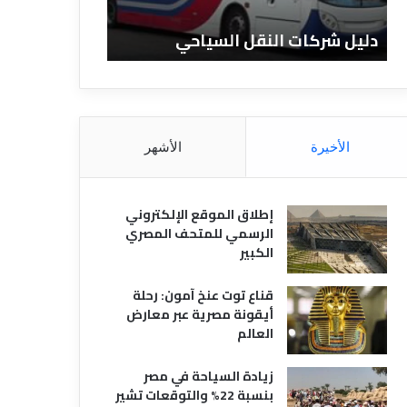
ا
ن
ت
ا
دليل شركات النقل السياحي
دليل الفنادق 
ا
د
ل
ق
ن
ا
ق
ل
ل
م
ا
ص
الأخيرة
الأشهر
ل
ر
س
ي
ي
ة
إطلاق الموقع الإلكتروني
ا
الرسمي للمتحف المصري
ح
الكبير
ي
قناع توت عنخ آمون: رحلة
أيقونة مصرية عبر معارض
العالم
زيادة السياحة في مصر
بنسبة 22% والتوقعات تشير