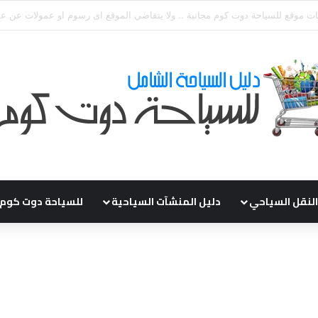
قي طلباتكم و استفسارتكم ... لو عندك سؤال او استفسار ماتدرددش فى طلب ال
النقل السياحي
دليل المنشآت السياحية
للسياحة دوت كوم