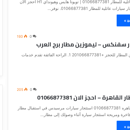
ايجار سيارات عائلية للمطار 01066877381 | تويوتا هايس وهيونداي H1 احجز الآن
ت عائلية للمطار 01066877381. نوفر…
ة »
193
0
ر سفنكس – ليموزين مطار برج العرب
لماذا تختار تأجير ليموزين من مطارات مصر؟ تاجير ليموزين المطار للحجز +201066877381 1. الراحة الفائقة تقدم خدمات
205
0
قاهرة – احجز الان 01066877381
توصيل مطار القاهره 01066877381 استئجار سيارات مرسيدس في استقبال مطار
فاخرة ومريحة استئجار سيارة أثناء وصولك إلى مطار…
ة »