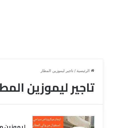
الرئيسية
/
تاجير ليموزين المطار
تاجير ليموزين المطا
ق
ن
ا
ة
ل
ل
س
ليموزين مطار ا