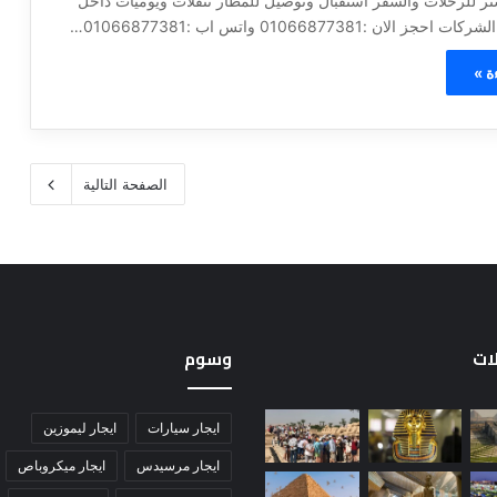
ستر للرحلات والسفر استقبال وتوصيل للمطار تنقلات ويوميات داخل
لان :01066877381 واتس اب :01066877381…
ة »
الصفحة التالية
لات
وسوم
ايجار سيارات
ايجار ليموزين
ايجار مرسيدس
ايجار ميكروباص