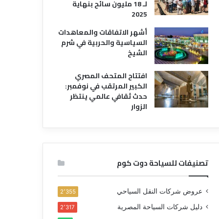
لـ 18 مليون سائح بنهاية
2025
أشهر الاتفاقات والمعاهدات
السياسية والحربية في شرم
الشيخ
افتتاح المتحف المصري
الكبير المرتقب في نوفمبر:
حدث ثقافي عالمي ينتظر
الزوار
تصنيفات للسياحة دوت كوم
عروض شركات النقل السياحي
2٬355
دليل شركات السياحة المصرية
2٬317