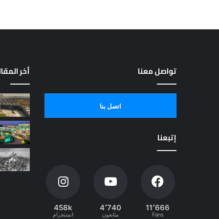
تواصل معنا
أخر المقا
اتصل بنا
إتبعنا
458k
4٬740
11٬666
Fans
متابعون
انستجرام