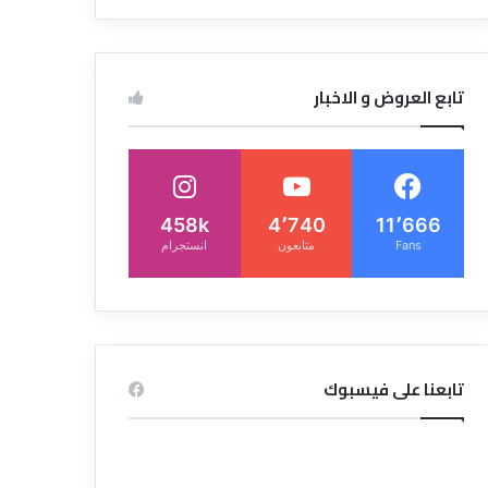
تابع العروض و الاخبار
458k
4٬740
11٬666
Fans
متابعون
انستجرام
تابعنا على فيسبوك