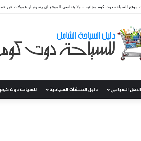
ي طلباتكم و استفسارتكم ... لو عندك سؤال او استفسار ماتدرددش فى طلب الم
النقل السياحي
دليل المنشآت السياحية
للسياحة دوت كوم