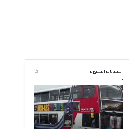
المقالات المميزة
د
د
ل
ل
ي
ي
ل
ل
ش
ا
ر
ل
ك
ف