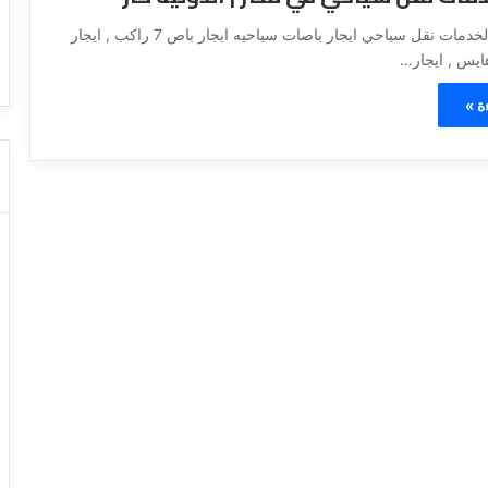
ا
ت كوم – عروض
ت
الشركه الدولية لخدمات نقل سياحي ايجار باصات سياحيه ايجار باص 7 راكب , ايجار
عروض شركات النقل السياحي
ا
ل
ن
ة »
ق
ل
ا
ل
س
ي
ا
ح
ي