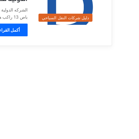
ي
قناة للسياحة دو
ا
الفنادق
ح
باص 13 راكب هايس , ايجار…
دليل شركات النقل السياحي
ة
د
أكمل القراء
و
ت
ك
و
م
–
ع
ر
و
ض
ا
ل
ف
ن
ا
د
ق