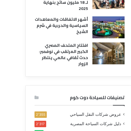
لـ 18 مليون سائح بنهاية
2025
أشهر الاتفاقات والمعاهدات
السياسية والحربية في شرم
الشيخ
افتتاح المتحف المصري
الكبير المرتقب في نوفمبر:
حدث ثقافي عالمي ينتظر
الزوار
تصنيفات للسياحة دوت كوم
عروض شركات النقل السياحي
2٬355
دليل شركات السياحة المصرية
2٬317