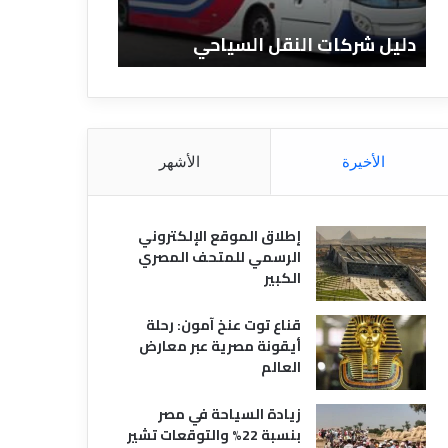
ا
ن
ت
ا
دليل شركات النقل السياحي
دليل الفنادق 
ا
د
ل
ق
ن
ا
ق
ل
ل
م
ا
ص
الأخيرة
الأشهر
ل
ر
س
ي
ي
ة
إطلاق الموقع الإلكتروني
ا
الرسمي للمتحف المصري
ح
الكبير
ي
قناع توت عنخ آمون: رحلة
أيقونة مصرية عبر معارض
العالم
زيادة السياحة في مصر
بنسبة 22% والتوقعات تشير