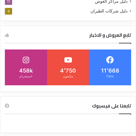
دليل مراكز الغوص
11
دليل شركات الطيران
6
تابع العروض و الاخبار
458k
4٬750
11٬668
Fans
متابعون
انستجرام
تابعنا على فيسبوك