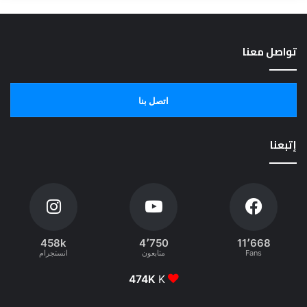
تواصل معنا
اتصل بنا
إتبعنا
458k
4٬750
11٬668
Fans
متابعون
انستجرام
474K
K