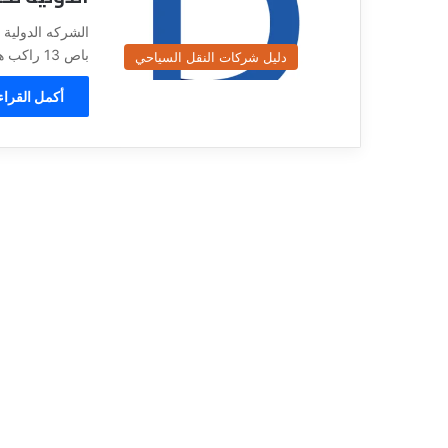
ي
قناة للسياحة دو
ا
الفنادق
ح
باص 13 راكب هايس , ايجار…
دليل شركات النقل السياحي
ة
د
أكمل القراء
و
ت
ك
و
م
–
ع
ر
و
ض
ا
ل
ف
ن
ا
د
ق