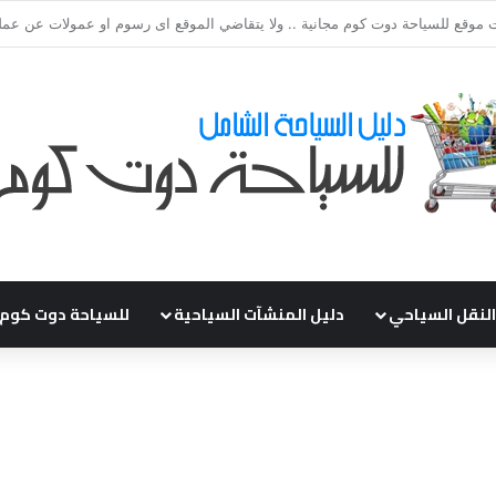
ي طلباتكم و استفسارتكم ... لو عندك سؤال او استفسار ماتدرددش فى طلب الم
النقل السياحي
دليل المنشآت السياحية
للسياحة دوت كوم