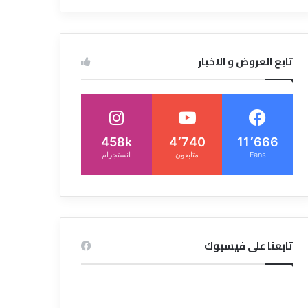
تابع العروض و الاخبار
458k
4٬740
11٬666
Fans
متابعون
انستجرام
تابعنا على فيسبوك