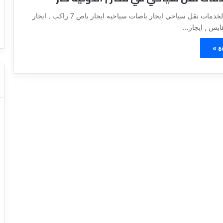
ا
ت كوم – عروض
ت
الشركه الدولية لخدمات نقل سياحي ايجار باصات سياحيه ايجار باص 7 راكب , ايجار
عروض شركات النقل السياحي
ا
ل
ن
ة »
ق
ل
ا
ل
س
ي
ا
ح
ي