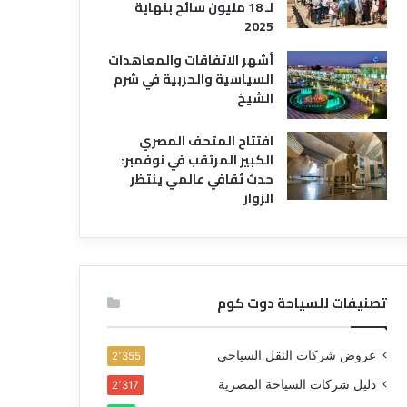
لـ 18 مليون سائح بنهاية
2025
أشهر الاتفاقات والمعاهدات
السياسية والحربية في شرم
الشيخ
افتتاح المتحف المصري
الكبير المرتقب في نوفمبر:
حدث ثقافي عالمي ينتظر
الزوار
تصنيفات للسياحة دوت كوم
عروض شركات النقل السياحي
2٬355
دليل شركات السياحة المصرية
2٬317