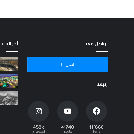
تواصل معنا
أخر المقا
اتصل بنا
إتبعنا
458k
4٬740
11٬666
Fans
متابعون
انستجرام