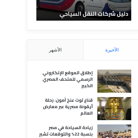
ا
ن
ت
ا
دليل شركات النقل السياحي
دليل الفنادق 
ا
د
ل
ق
ن
ا
ق
ل
ل
م
ا
ص
الأخيرة
الأشهر
ل
ر
س
ي
ي
ة
إطلاق الموقع الإلكتروني
ا
الرسمي للمتحف المصري
ح
الكبير
ي
قناع توت عنخ آمون: رحلة
أيقونة مصرية عبر معارض
العالم
زيادة السياحة في مصر
بنسبة 22% والتوقعات تشير