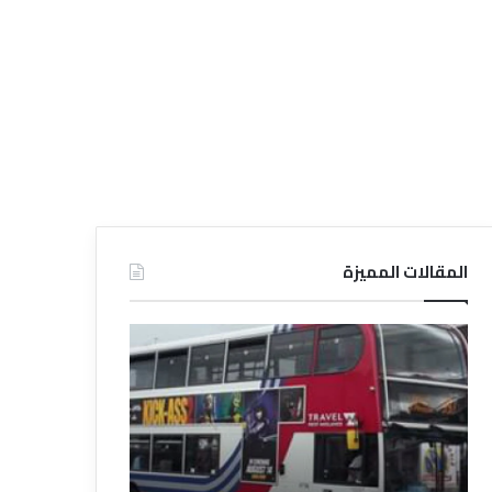
المقالات المميزة
د
د
ل
ل
ي
ي
ل
ل
ش
ا
ر
ل
ك
ف