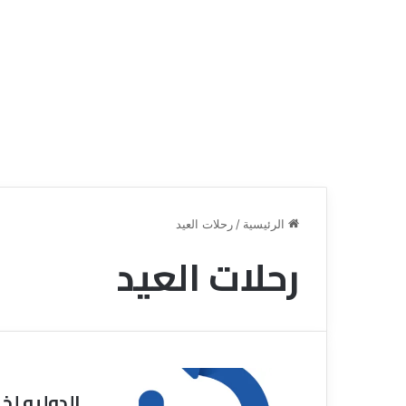
الرئيسية
/
رحلات العيد
رحلات العيد
ق
ن
ا
ة
ل
ل
س
الدوليه لخ