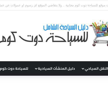
ي طلباتكم و استفسارتكم ... لو عندك سؤال او استفسار ماتدرددش فى طلب الم
النقل السياحي
دليل المنشآت السياحية
للسياحة دوت كوم