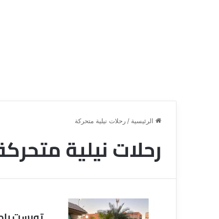
الرئيسية
/
رحلات نيلية متحركة
رحلات نيلية متحركة
ق
ن
ا
ة
ل
ل
س
تورست با