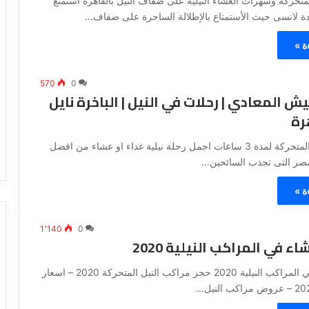
 المتحركة وسهرات العشاء النيلية على ضفاف النيل بالقاهرة أستمتع
يدة لانسى حيث الأستمتاع بالإطلالة الساحرة على ضفاف…
ة »
570
0
يش المعادي | رحلات في النيل | الباخرة نايل
رة
الرحلات النيلية المتحركة لمدة 3 ساعات اجمل رحلة نيلية غداء او عشاء من افضل
صر التى تجذب السائحين…
ة »
1٬140
0
ء في المراكب النيلية 2020
اسعار العشاء في المراكب النيلية 2020 حجز مراكب النيل المتحركة 2020 – اسعار