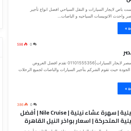
ا
ت كوم – عروض
ت
ت باص لايجار السيارات و النقل السياحي افضل انواع تأجير
عروض شركات النقل السياحي
ا
ر واحدث الاتوبيسات السياحيه و الباصات…
ل
ن
ة »
ق
ل
ا
598
0
صر
ل
س
ي
شركة ليموزين مصر لايجار السيارات|01101555356 تقدم افضل العروض
ا
الجودة حيث تقوم الشركم بتأجير السيارات والباصات لجميع الرحلات
ح
ي
ة »
386
0
حجز رحلة نيلية | سهرة عشاء نيلية | Nile Cruise | أفضل
يلية المتحركة | اسعار بواخر النيل القاهرة