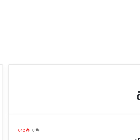
ع
ر
و
ض
ش
ر
642
0
ك
ص