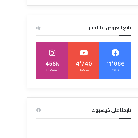
تابع العروض و الاخبار
458k
4٬740
11٬666
Fans
متابعون
انستجرام
تابعنا على فيسبوك