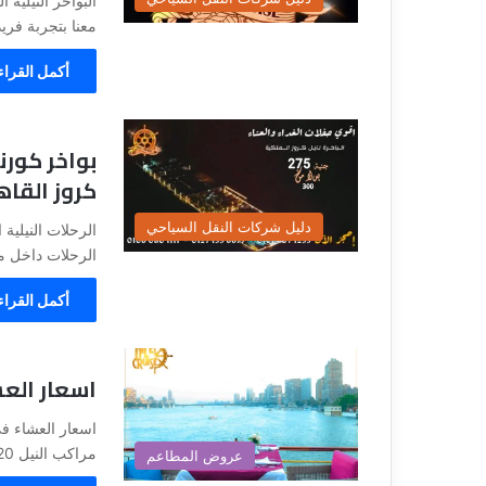
البواخر النيلية
معنا بتجربة فر
أكمل القراء
بواخر كورن
كروز القاه
دليل شركات النقل السياحي
الرحلات داخل م
أكمل القراء
اسعار العشا
مراكب النيل 2020 – عروض مراكب النيل…
عروض المطاعم