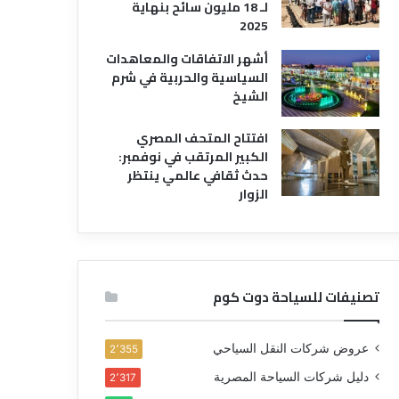
لـ 18 مليون سائح بنهاية
2025
أشهر الاتفاقات والمعاهدات
السياسية والحربية في شرم
الشيخ
افتتاح المتحف المصري
الكبير المرتقب في نوفمبر:
حدث ثقافي عالمي ينتظر
الزوار
تصنيفات للسياحة دوت كوم
عروض شركات النقل السياحي
2٬355
دليل شركات السياحة المصرية
2٬317