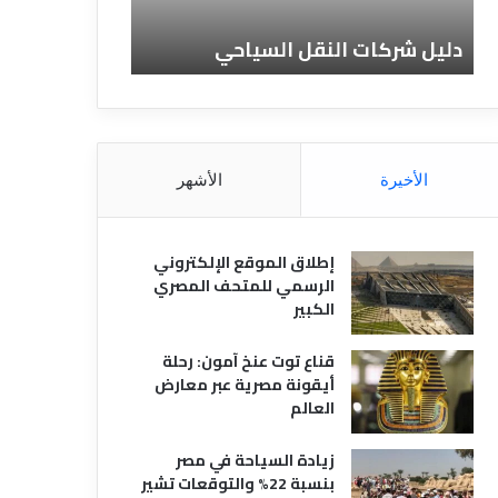
ا
ن
ت
ا
دليل شركات النقل السياحي
دليل الفنادق 
ا
د
ل
ق
ن
ا
ق
ل
ل
م
ا
ص
الأخيرة
الأشهر
ل
ر
س
ي
ي
ة
إطلاق الموقع الإلكتروني
ا
الرسمي للمتحف المصري
ح
الكبير
ي
قناع توت عنخ آمون: رحلة
أيقونة مصرية عبر معارض
العالم
زيادة السياحة في مصر
بنسبة 22% والتوقعات تشير