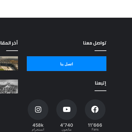
تواصل معنا
أخر المقا
اتصل بنا
إتبعنا
458k
4٬740
11٬666
Fans
متابعون
انستجرام