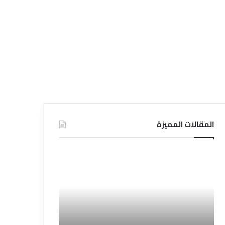
المقالات المميزة
د
د
ل
ل
ي
ي
ل
ل
ش
ا
ر
ل
ك
ف