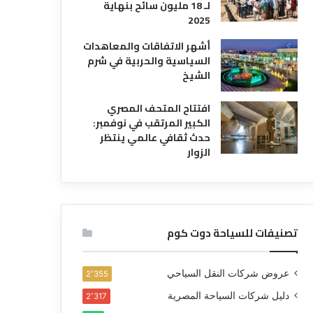
لـ 18 مليون سائح بنهاية
2025
أشهر الاتفاقات والمعاهدات
السياسية والحربية في شرم
الشيخ
افتتاح المتحف المصري
الكبير المرتقب في نوفمبر:
حدث ثقافي عالمي ينتظر
الزوار
تصنيفات للسياحة دوت كوم
عروض شركات النقل السياحي
2٬355
دليل شركات السياحة المصرية
2٬317