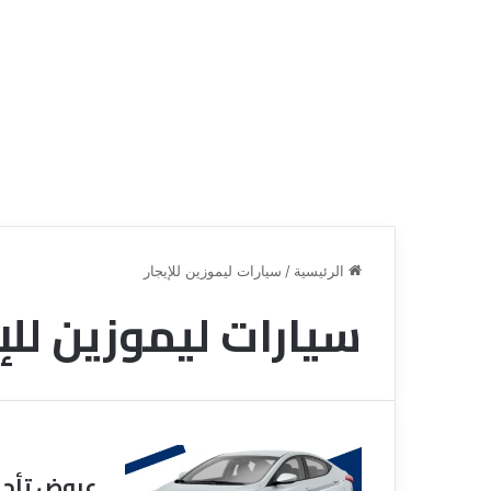
الرئيسية
/
سيارات ليموزين للإيجار
سيارات ليموزين للإي
ع
ر
و
ض
ش
ر
ك
عروض تأجير