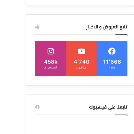
تابع العروض و الاخبار
458k
4٬740
11٬666
Fans
متابعون
انستجرام
تابعنا على فيسبوك