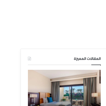
المقالات المميزة
د
ت
ل
ع
ي
ر
ل
ي
ا
ف
ل
ا
ف
ل