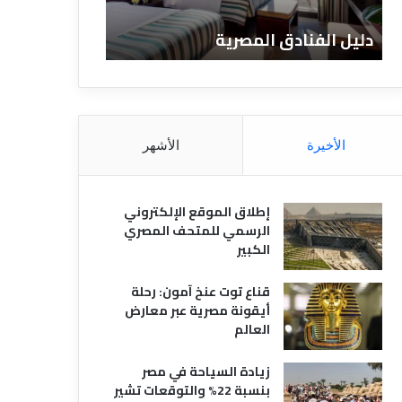
ن
ف
ا
ن
دليل الفنادق المصرية
تعريف الفنادق
د
ا
ق
د
ا
ق
ل
و
م
ا
ص
ن
الأخيرة
الأشهر
ر
و
ي
ا
ة
ع
إطلاق الموقع الإلكتروني
ه
الرسمي للمتحف المصري
ا
الكبير
قناع توت عنخ آمون: رحلة
أيقونة مصرية عبر معارض
العالم
زيادة السياحة في مصر
بنسبة 22% والتوقعات تشير