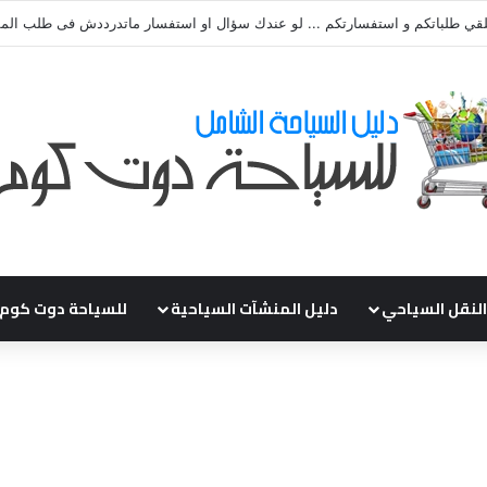
قي طلباتكم و استفسارتكم ... لو عندك سؤال او استفسار ماتدرددش فى طلب ال
النقل السياحي
دليل المنشآت السياحية
للسياحة دوت كوم