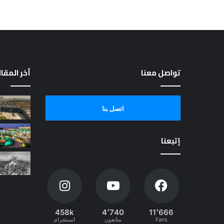
تواصل معنا
أخر المقا
اتصل بنا
إتبعنا
458k
4٬740
11٬666
Fans
متابعون
انستجرام