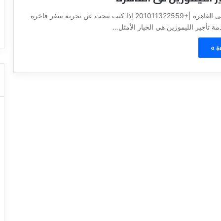
ا
ت
تاجير ليموزين فى القاهرة |+201011322559 إذا كنت تبحث عن تجربة سفر فاخرة
قل السياحي
دليل شركات النقل السياحي
ا
ة تأجير الليموزين هي الخيار الأمثل…
ل
ن
ة »
ق
ل
ا
ل
س
ي
ا
ح
ي