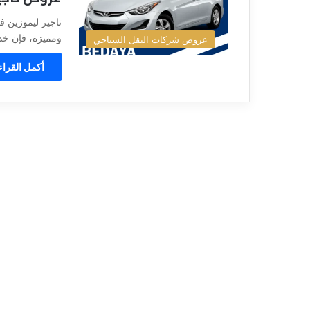
ا
قناة للسياحة دوت كوم – عروض
ت
الفنادق
عروض شركات الن
ا
ومميزة، فإن خدم
عروض شركات النقل السياحي
ل
ن
أكمل القراء
ق
ل
ا
ل
س
ي
ا
ح
ي