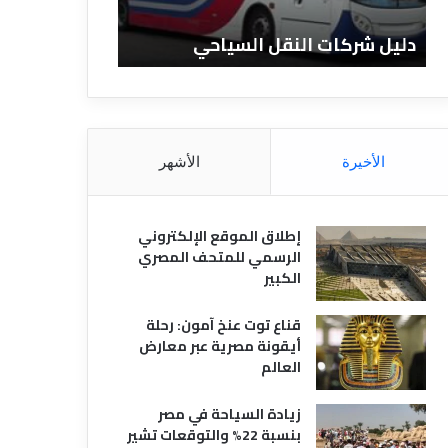
ا
ن
ت
ا
دليل شركات النقل السياحي
دليل الفنادق 
ا
د
ل
ق
ن
ا
ق
ل
ل
م
ا
ص
الأخيرة
الأشهر
ل
ر
س
ي
ي
ة
إطلاق الموقع الإلكتروني
ا
الرسمي للمتحف المصري
ح
الكبير
ي
قناع توت عنخ آمون: رحلة
أيقونة مصرية عبر معارض
العالم
زيادة السياحة في مصر
بنسبة 22% والتوقعات تشير