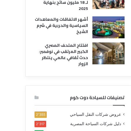
لـ 18 مليون سائح بنهاية
2025
أشهر الاتفاقات والمعاهدات
السياسية والحربية في شرم
الشيخ
افتتاح المتحف المصري
الكبير المرتقب في نوفمبر:
حدث ثقافي عالمي ينتظر
الزوار
تصنيفات للسياحة دوت كوم
عروض شركات النقل السياحي
2٬355
دليل شركات السياحة المصرية
2٬317