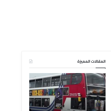
المقالات المميزة
د
د
ل
ل
ي
ي
ل
ل
ش
ا
ر
ل
ك
ف