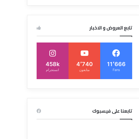
تابع العروض و الاخبار
458k
4٬740
11٬666
Fans
متابعون
انستجرام
تابعنا على فيسبوك