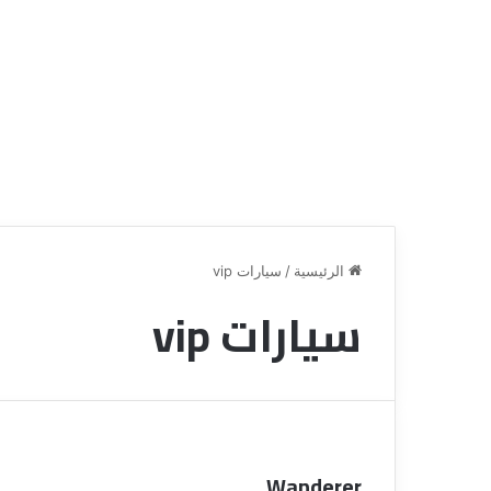
الرئيسية
/
سيارات vip
سيارات vip
ق
ن
ا
ة
ل
ل
س
Wanderer