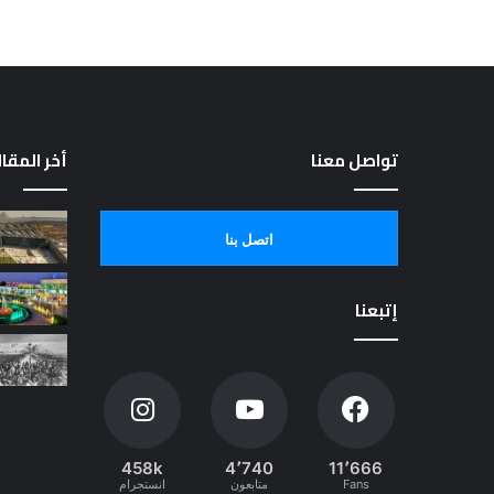
تواصل معنا
أخر المقا
اتصل بنا
إتبعنا
458k
4٬740
11٬666
Fans
متابعون
انستجرام