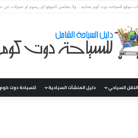
قي طلباتكم و استفسارتكم ... لو عندك سؤال او استفسار ماتدرددش فى طلب ال
النقل السياحي
دليل المنشآت السياحية
للسياحة دوت كوم