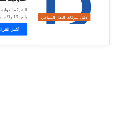
ي
قناة للسياحة دو
ا
الفنادق
ح
باص 13 راكب هايس , ايجار…
دليل شركات النقل السياحي
ة
د
أكمل القراء
و
ت
ك
و
م
–
ع
ر
و
ض
ا
ل
ف
ن
ا
د
ق