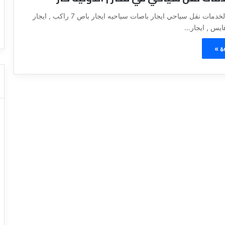
ا
ت كوم – عروض
ت
الشركه الدولية لخدمات نقل سياحي ايجار باصات سياحيه ايجار باص 7 راكب , ايجار
عروض شركات النقل السياحي
ا
ل
ن
ة »
ق
ل
ا
ل
س
ي
ا
ح
ي