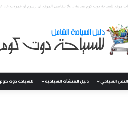
قي طلباتكم و استفسارتكم ... لو عندك سؤال او استفسار ماتدرددش فى طلب ال
النقل السياحي
دليل المنشآت السياحية
للسياحة دوت كوم