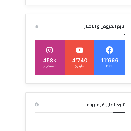
تابع العروض و الاخبار
458k
4٬740
11٬666
Fans
متابعون
انستجرام
تابعنا على فيسبوك