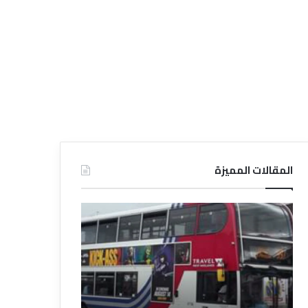
المقالات المميزة
د
د
ل
ل
ي
ي
ل
ل
ش
ا
ر
ل
ك
ف