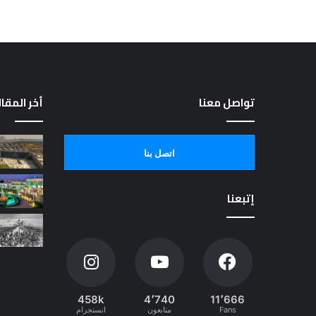
تواصل معنا
أخر المقا
اتصل بنا
إتبعنا
458k
4٬740
11٬666
Fans
متابعون
انستجرام