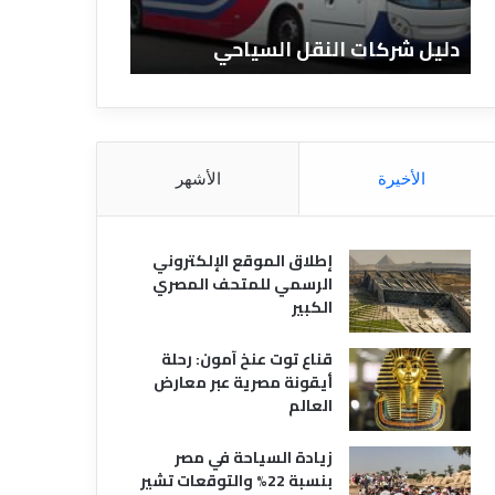
ا
ن
ت
ا
دليل شركات النقل السياحي
دليل الفنادق 
ا
د
ل
ق
ن
ا
ق
ل
ل
م
ا
ص
الأخيرة
الأشهر
ل
ر
س
ي
ي
ة
إطلاق الموقع الإلكتروني
ا
الرسمي للمتحف المصري
ح
الكبير
ي
قناع توت عنخ آمون: رحلة
أيقونة مصرية عبر معارض
العالم
زيادة السياحة في مصر
بنسبة 22% والتوقعات تشير