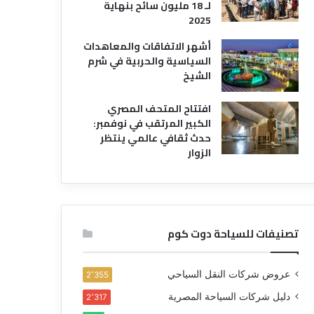
لـ 18 مليون سائح بنهاية
2025
أشهر الاتفاقات والمعاهدات
السياسية والحربية في شرم
الشيخ
افتتاح المتحف المصري
الكبير المرتقب في نوفمبر:
حدث ثقافي عالمي ينتظر
الزوار
تصنيفات للسياحة دوت كوم
عروض شركات النقل السياحي
2٬355
دليل شركات السياحة المصرية
2٬317