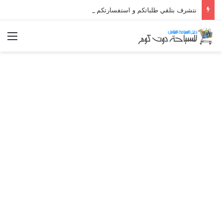
نتشرف بتلقي طلباتكم و استفسارتكم ... لو عندك سؤال او استفسار ماتدرددش فى طلب المساعدة
الق