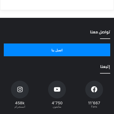
تواصل معنا
اتصل بنا
إتبعنا
458k
4٬750
11٬667
Fans
متابعون
انستجرام