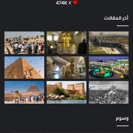
474K
K
أخر المقالات
وسوم