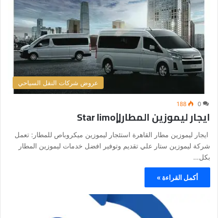
عروض شركات النقل السياحي
188
0
ايجار ليموزين المطار||ٍStar limo
ايجار ليموزين مطار القاهرة استئجار ليموزين ميكروباص للمطار: تعمل
شركة ليموزين ستار علي تقديم وتوفير افضل خدمات ليموزين المطار
بكل…
أكمل القراءة »