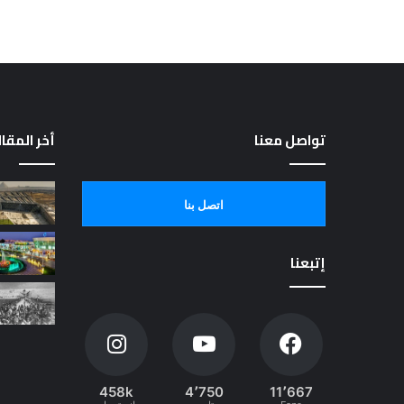
تواصل معنا
أخر المقا
اتصل بنا
إتبعنا
458k
4٬750
11٬667