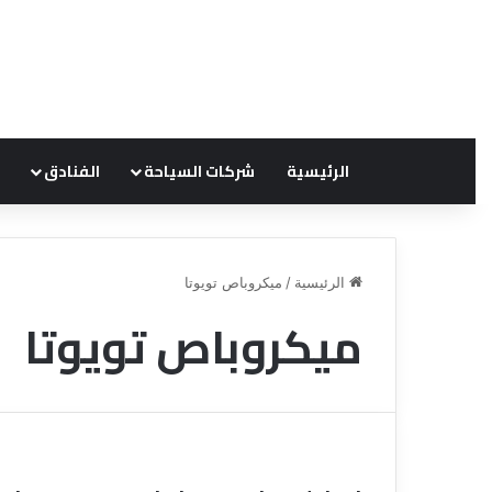
الرئيسية
شركات السياحة
الفنادق
الرئيسية
/
ميكروباص تويوتا
ميكروباص تويوتا
ق
ن
ا
ة
ل
ل
س