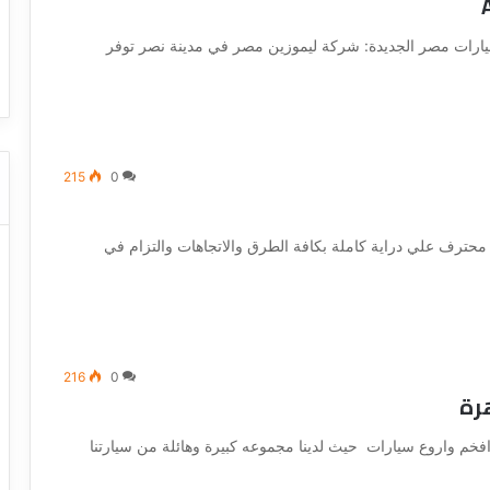
ا
ت كوم – عروض
ت
يجار Heliopolis رخيصة ..إيجار سيارات مصر الجديدة: شركة ليموزين مصر في مدينة نصر توفر
عروض شركات النقل السياحي
ا
ل
ن
ق
ل
ا
215
0
ل
س
ي
محترف علي دراية كاملة بكافة الطرق والاتجاهات والتزام في
ا
ح
ي
216
0
خم واروع سيارات حيث لدينا مجموعه كبيرة وهائلة من سيارتنا