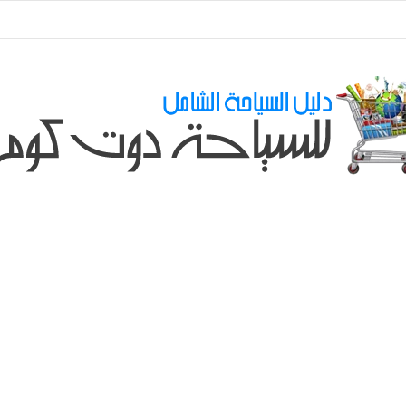
ي طلباتكم و استفسارتكم ... لو عندك سؤال او استفسار ماتدرددش فى طلب الم