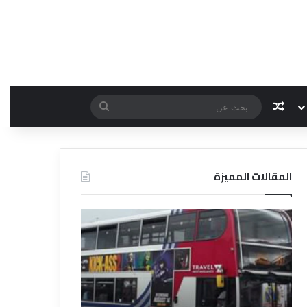
مقال عشوائي
بحث
عن
المقالات المميزة
د
د
ل
ل
ي
ي
ل
ل
ش
ا
ر
ل
ك
ف