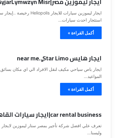
ايجار ليموزين مصر|AyjarLymwzyn Misr
ي
قناة للسياحة دو
ا
ايجار ليموزين سيارات للا
الفنادق
ح
استئجار احدث سيارات…
ة
د
أكمل القراءة »
و
ت
ك
ايجار هايس near me..ٍStar Limo
و
م
–
ايجار باص سياحي مكيف لنقل الافراد الي اي مكان بسائق 
ع
المواعيد…
ر
و
أكمل القراءة »
ض
ا
ل
car rental business|ايجار سيارات القاهرة
ف
ن
تعرف علي افضل شركة تأجير بمصر ستار ليموزين لايجار اف
ا
وليسنا…
د