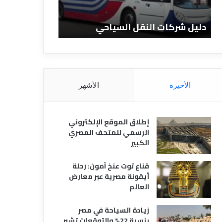
ا
ن
ت
ا
دليل شركات النقل السياحي
دليل الفنادق 
ا
د
ل
ق
ن
ا
ق
ل
ل
م
ا
ص
الأخيرة
الأشهر
ل
ر
س
ي
ي
ة
إطلاق الموقع الإلكتروني
ا
الرسمي للمتحف المصري
ح
الكبير
ي
قناع توت عنخ آمون: رحلة
أيقونة مصرية عبر معارض
العالم
زيادة السياحة في مصر
بنسبة 22% والتوقعات تشير