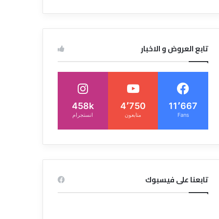
تابع العروض و الاخبار
458k
4٬750
11٬667
Fans
متابعون
انستجرام
تابعنا على فيسبوك