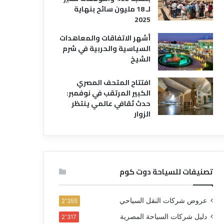
لـ 18 مليون سائح بنهاية
2025
أشهر الاتفاقات والمعاهدات
السياسية والحربية في شرم
الشيخ
افتتاح المتحف المصري
الكبير المرتقب في نوفمبر:
حدث ثقافي عالمي ينتظر
الزوار
تصنيفات للسياحة دوت كوم
عروض شركات النقل السياحي
2٬355
دليل شركات السياحة المصرية
2٬317