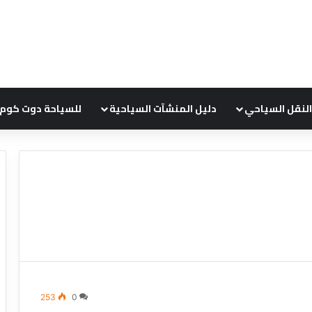
النقل السياحي
دليل المنشآت السياحية
للسياحة دوت كوم
ع
ر
و
ض
ش
ر
253
0
ك