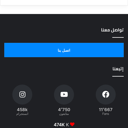
تواصل معنا
اتصل بنا
إتبعنا
458k
4٬750
11٬667
Fans
متابعون
انستجرام
474K
K