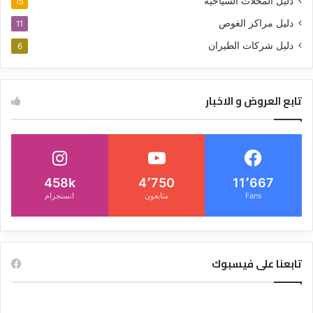
دليل المحلات السياحية
15
دليل مراكز الغوص
11
دليل شركات الطيران
6
تابع العروض و الاخبار
458k
4٬750
11٬667
Fans
متابعون
انستجرام
تابعنا على فيسبوك