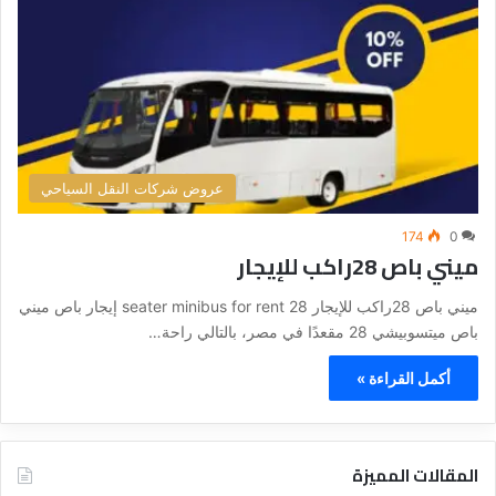
عروض شركات النقل السياحي
174
0
ميني باص 28راكب للإيجار
ميني باص 28راكب للإيجار 28 seater minibus for rent إيجار باص ميني
باص ميتسوبيشي 28 مقعدًا في مصر، بالتالي راحة…
أكمل القراءة »
المقالات المميزة