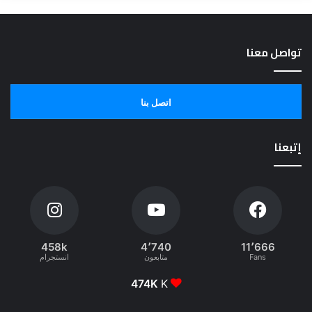
تواصل معنا
اتصل بنا
إتبعنا
458k
4٬740
11٬666
Fans
متابعون
انستجرام
474K
K