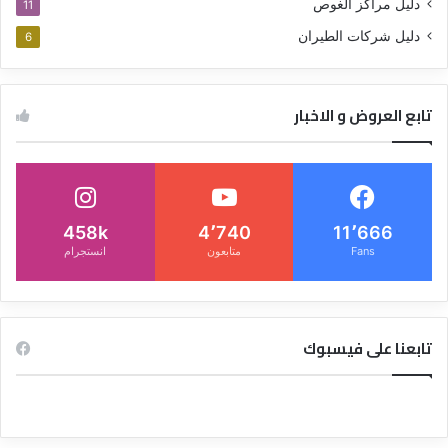
دليل مراكز الغوص
11
دليل شركات الطيران
6
تابع العروض و الاخبار
458k
4٬740
11٬666
Fans
متابعون
انستجرام
تابعنا على فيسبوك